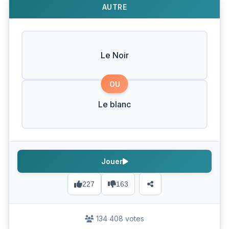
AUTRE
Le Noir
OU
Le blanc
Jouer
227
163
134 408 votes