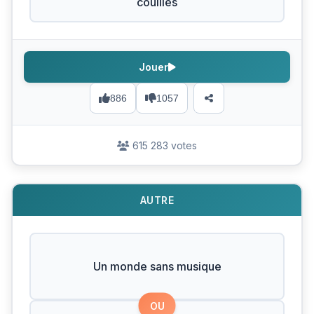
couilles
Jouer
886
1057
615 283 votes
AUTRE
Un monde sans musique
OU