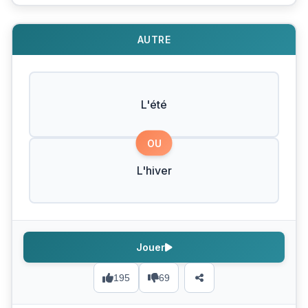
AUTRE
L'été
OU
L'hiver
Jouer
195
69