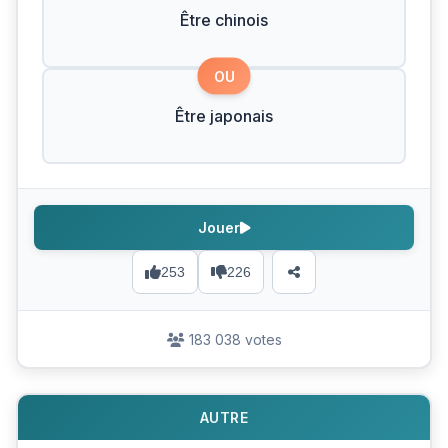
Être chinois
OU
Être japonais
Jouer
253
226
183 038 votes
AUTRE