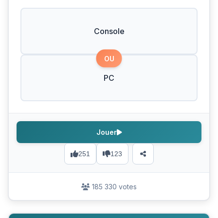
Console
OU
PC
Jouer
251
123
185 330 votes