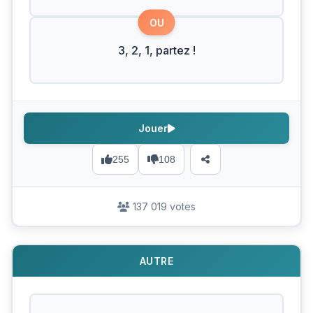
OU
3, 2, 1, partez !
Jouer
255
108
137 019 votes
AUTRE