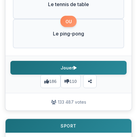
Le tennis de table
OU
Le ping-pong
Jouer
186
110
133 487 votes
SPORT