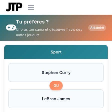
Tu préfères Stephen Curry ou LeBron Ja
Tu préfères ?
Aléatoire
Choisis ton camp et découvre l'avis des
autres joueurs
Sport
Stephen Curry
OU
LeBron James