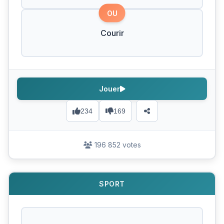
OU
Courir
Jouer
234
169
196 852 votes
SPORT