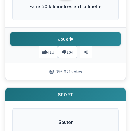
Faire 50 kilomètres en trottinette
Jouer
410
184
355 621 votes
SPORT
Sauter