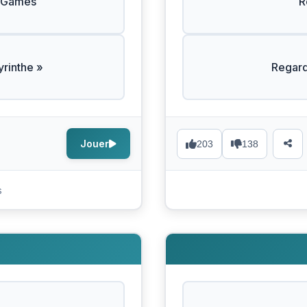
r Games
R
yrinthe »
Regar
Jouer
203
138
s