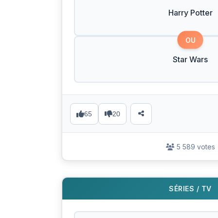
Harry Potter
OU
Star Wars
65
20
5 589 votes
SÉRIES / TV