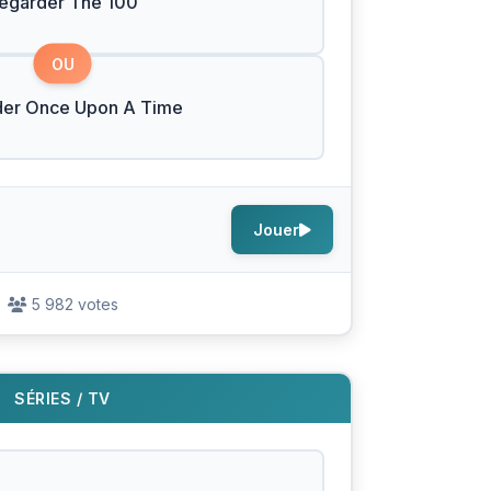
egarder The 100
OU
der Once Upon A Time
Jouer
5 982 votes
SÉRIES / TV