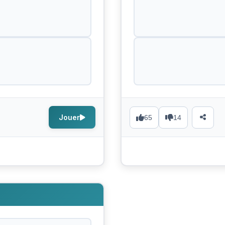
Jouer
65
14