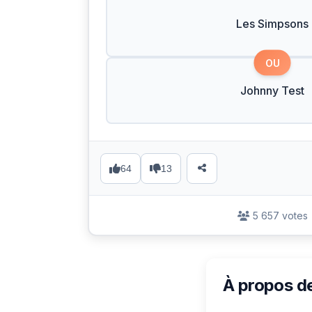
Les Simpsons
OU
Johnny Test
64
13
5 657 votes
À propos d