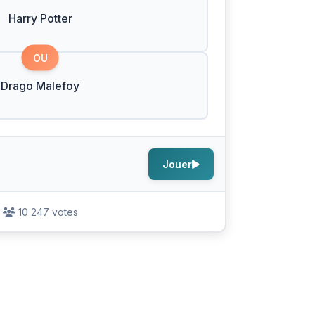
Harry Potter
OU
Drago Malefoy
Jouer
10 247 votes