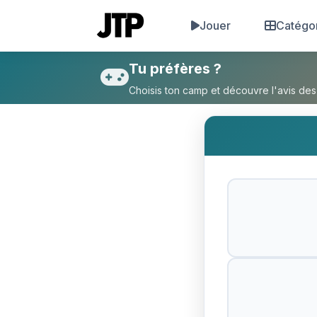
Jouer
Catégo
Tu préfères Ma famille d'ab
Tu préfères ?
Choisis ton camp et découvre l'avis des