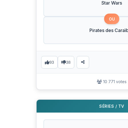
Star Wars
OU
Pirates des Caraï
93
38
10 771 votes
SÉRIES / TV