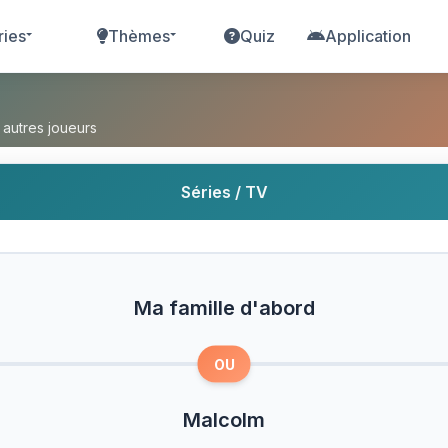
ries
Thèmes
Quiz
Application
ord ou Malcolm ?
 autres joueurs
Séries / TV
Ma famille d'abord
OU
Malcolm