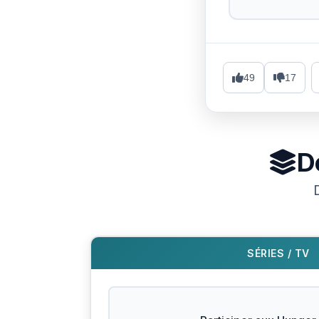
49
17
D
SÉRIES / TV