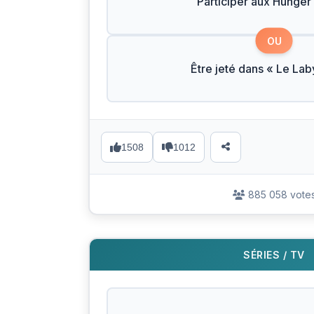
Participer aux Hunge
OU
Être jeté dans « Le Lab
1508
1012
885 058 vote
SÉRIES / TV