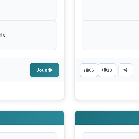
és
Jouer
66
13