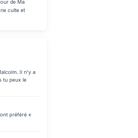
umour de Ma
ie culte et
alcolm. Il n'y a
s tu peux le
ont préféré «