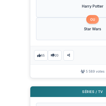
Harry Potter
OU
Star Wars
65
20
5 589 votes
SÉRIES / TV