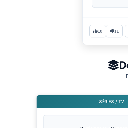
18
11
D
SÉRIES / TV