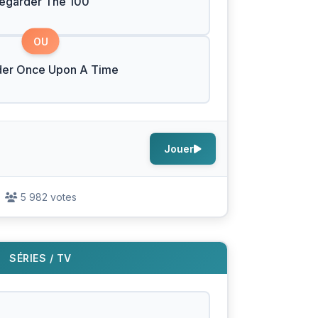
egarder The 100
OU
der Once Upon A Time
Jouer
5 982 votes
SÉRIES / TV