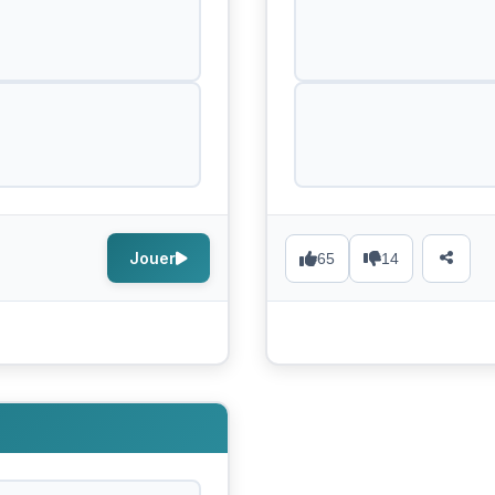
Jouer
65
14