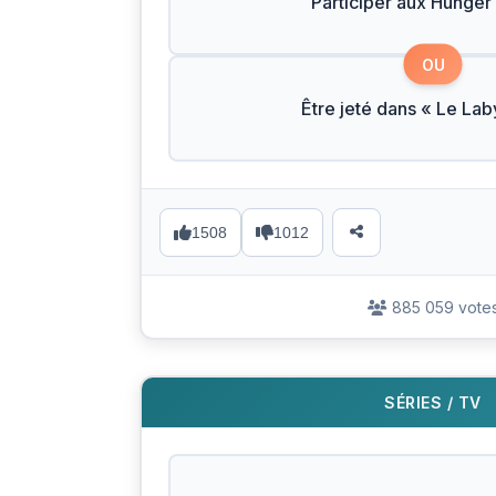
Participer aux Hunge
OU
Être jeté dans « Le Lab
1508
1012
885 059 vote
SÉRIES / TV