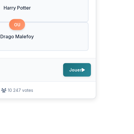
Harry Potter
OU
Drago Malefoy
Jouer
10 247 votes