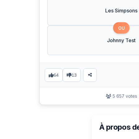
Les Simpsons
OU
Johnny Test
64
13
5 657 votes
À propos d