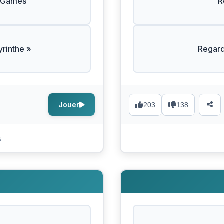
r Games
R
yrinthe »
Regar
Jouer
203
138
s