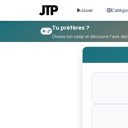
Jouer
Catégo
Tu préfères Pearl Harbor ou 
Tu préfères ?
Choisis ton camp et découvre l'avis des