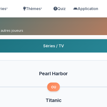
ries
Thèmes
Quiz
Application
Titanic ?
 autres joueurs
Séries / TV
Pearl Harbor
OU
Titanic