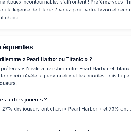
ntiques incontournables s'affrontent ! Préférez-vous l'hi
ou la légende de Titanic ? Votez pour votre favori et déco
t choisi.
fréquentes
 dilemme « Pearl Harbor ou Titanic » ?
réfères » t'invite à trancher entre Pearl Harbor et Titanic.
ton choix révèle ta personnalité et tes priorités, puis tu p
joueurs.
es autres joueurs ?
 27% des joueurs ont choisi « Pearl Harbor » et 73% ont p