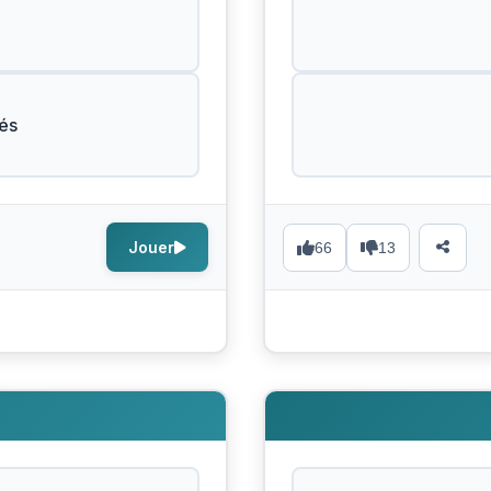
és
Jouer
66
13