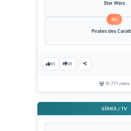
Star Wars
OU
Pirates des Caraï
93
38
10 771 votes
SÉRIES / TV