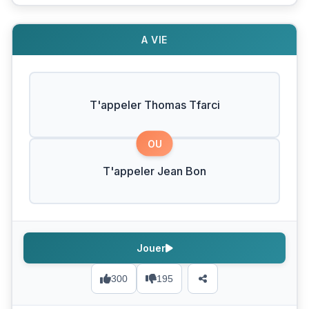
A VIE
T'appeler Thomas Tfarci
OU
T'appeler Jean Bon
Jouer
300
195