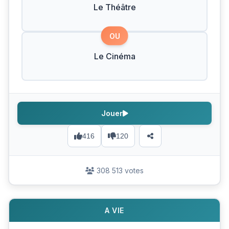
Le Théâtre
OU
Le Cinéma
Jouer
416
120
308 513 votes
A VIE