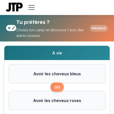
Tu préfères Avoir les cheveux bleus ou A
Tu préfères ?
Aléatoire
Choisis ton camp et découvre l'avis des
autres joueurs
A vie
Avoir les cheveux bleus
OU
Avoir les cheveux roses