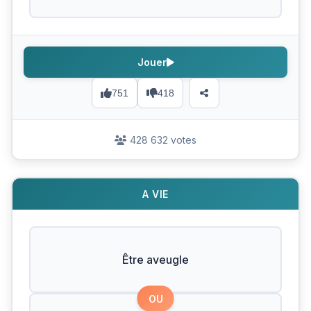
Jouer
751
418
428 632 votes
A VIE
Être aveugle
OU