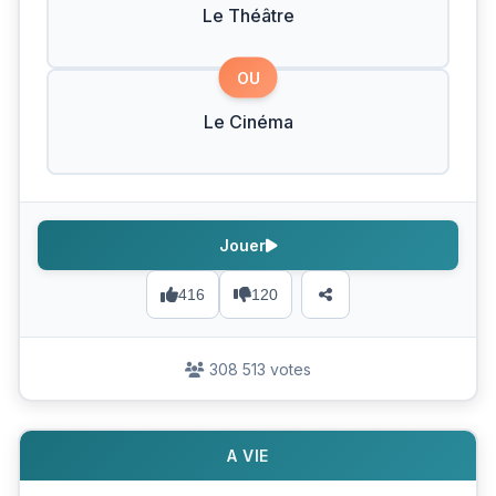
Le Théâtre
OU
Le Cinéma
Jouer
416
120
308 513 votes
A VIE