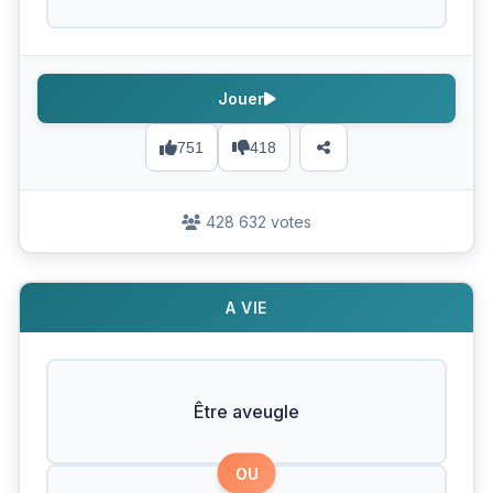
Jouer
751
418
428 632 votes
A VIE
Être aveugle
OU