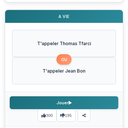
A VIE
T'appeler Thomas Tfarci
OU
T'appeler Jean Bon
Jouer
300
195