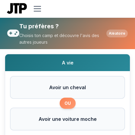
Tu préfères Avoir un cheval ou Avoir une
Tu préfères ?
Aléatoire
Choisis ton camp et découvre l'avis des
autres joueurs
A vie
Avoir un cheval
OU
Avoir une voiture moche