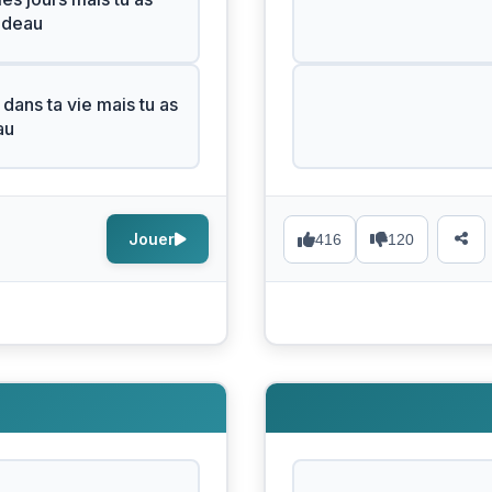
adeau
 dans ta vie mais tu as
au
Jouer
416
120