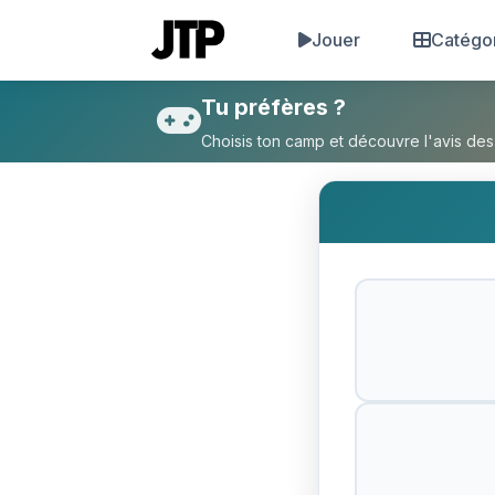
Jouer
Catégo
Tu préfères Faire caca et que
Tu préfères ?
Choisis ton camp et découvre l'avis des