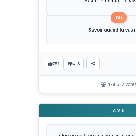
Savoir comment tu vas
OU
Savoir quand tu vas 
751
418
428 632 vote
A VIE
Que ce soit ton anniversaire tous 