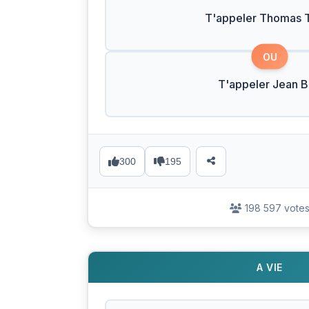
T'appeler Thomas T
OU
T'appeler Jean 
300
195
198 597 vote
A VIE