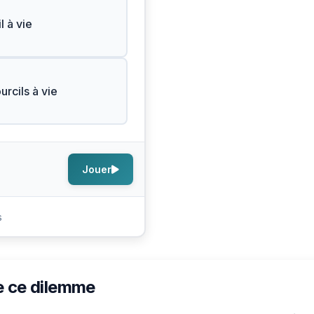
l à vie
urcils à vie
Jouer
s
e ce dilemme