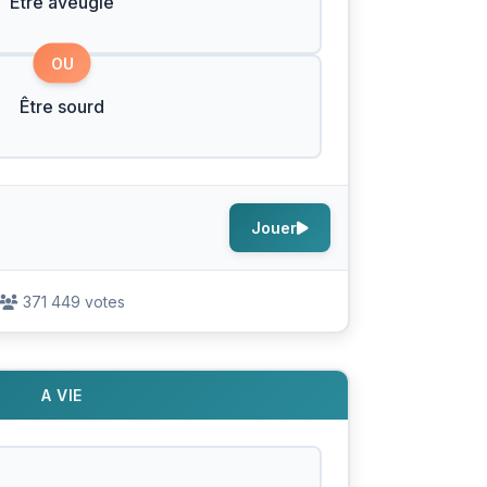
Être aveugle
OU
Être sourd
Jouer
371 449 votes
A VIE