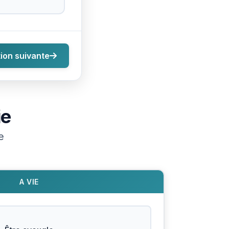
ion suivante
ie
e
A VIE