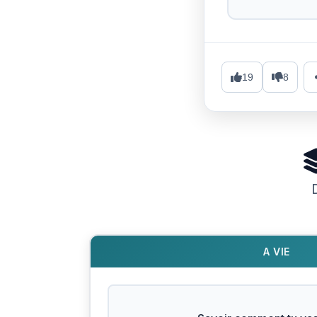
19
8
A VIE