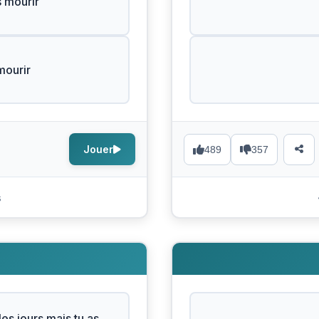
 mourir
mourir
Jouer
489
357
s
les jours mais tu as