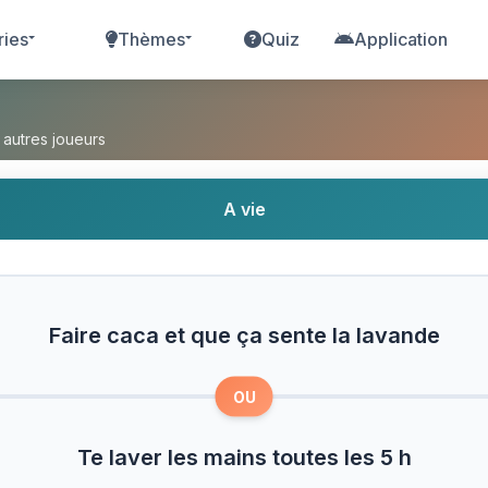
ries
Thèmes
Quiz
Application
 ça sente la lavande ou Te laver les mains toutes
 autres joueurs
A vie
Faire caca et que ça sente la lavande
OU
Te laver les mains toutes les 5 h