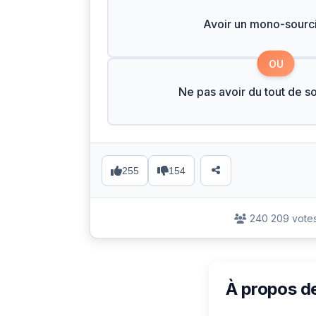
Avoir un mono-sourci
OU
Ne pas avoir du tout de so
255
154
240 209 vote
À propos d