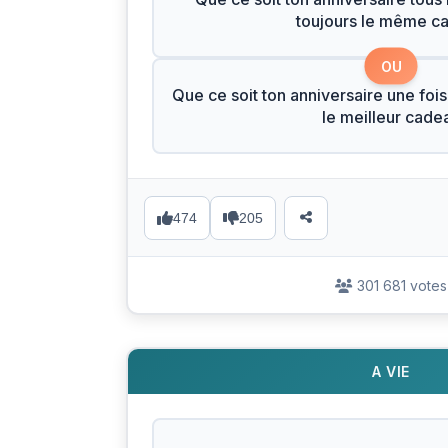
toujours le même c
OU
Que ce soit ton anniversaire une fois
le meilleur cade
474
205
301 681 votes
A VIE