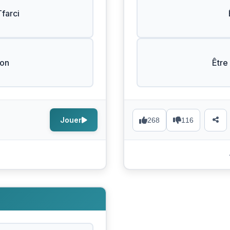
farci
Bon
Être
Jouer
268
116
s