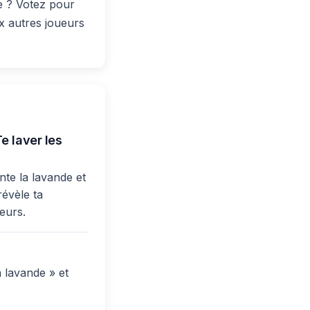
ie ? Votez pour
x autres joueurs
e laver les
nte la lavande et
révèle ta
ueurs.
 lavande » et