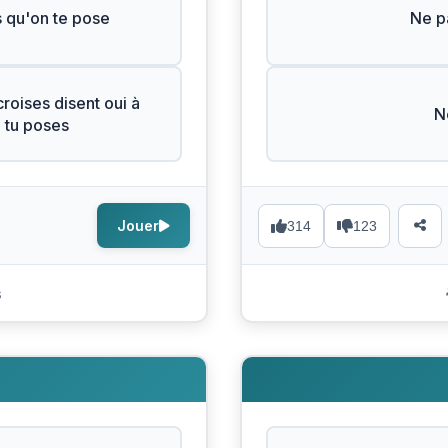
s qu'on te pose
Ne pa
roises disent oui à
N
e tu poses
Jouer
314
123
s