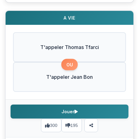
A VIE
T'appeler Thomas Tfarci
OU
T'appeler Jean Bon
Jouer
300
195