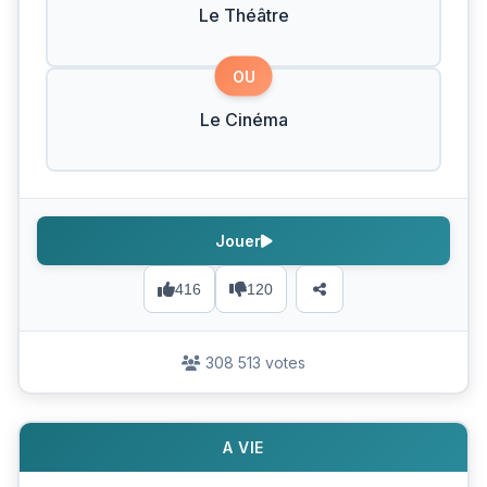
Le Théâtre
OU
Le Cinéma
Jouer
416
120
308 513 votes
A VIE