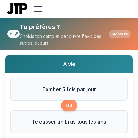
Tu préfères Tomber 5 fois par jour ou Te 
Tu préfères ?
Aléatoire
Choisis ton camp et découvre l'avis des
autres joueurs
A vie
Tomber 5 fois par jour
OU
Te casser un bras tous les ans