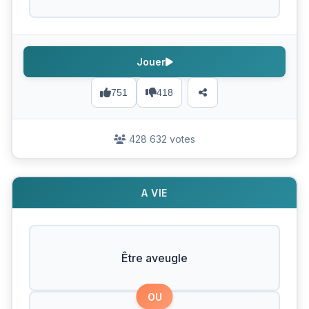
Jouer
751
418
428 632 votes
A VIE
Être aveugle
OU