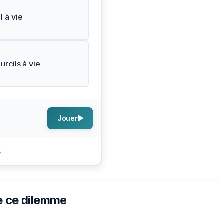
l à vie
urcils à vie
Jouer
s
e ce dilemme