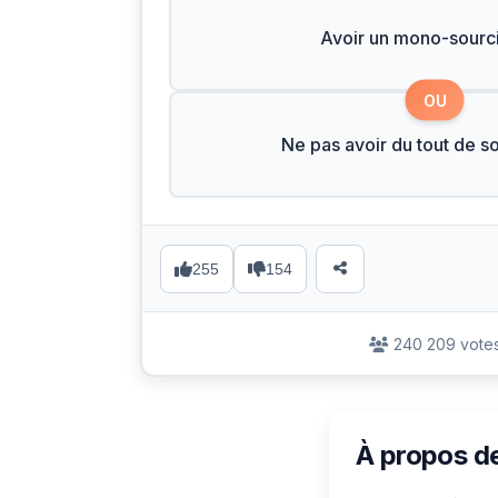
Avoir un mono-sourci
OU
Ne pas avoir du tout de so
255
154
240 209 vote
À propos d