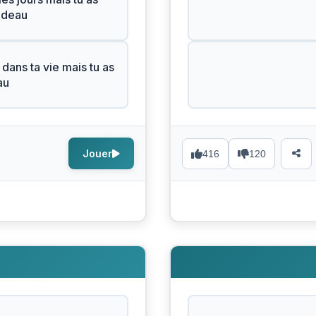
adeau
 dans ta vie mais tu as
au
Jouer
416
120