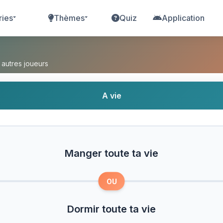
ries
Thèmes
Quiz
Application
vie ou Dormir toute ta vie ?
 autres joueurs
A vie
Manger toute ta vie
OU
Dormir toute ta vie