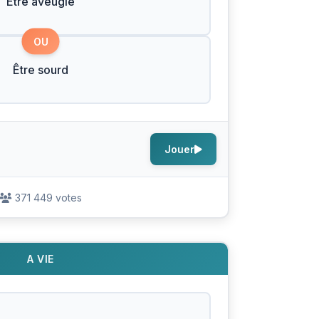
Être aveugle
OU
Être sourd
Jouer
371 449 votes
A VIE