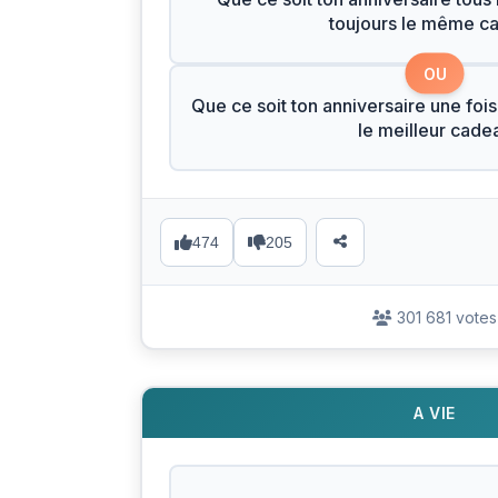
toujours le même c
OU
Que ce soit ton anniversaire une fois
le meilleur cade
474
205
301 681 votes
A VIE