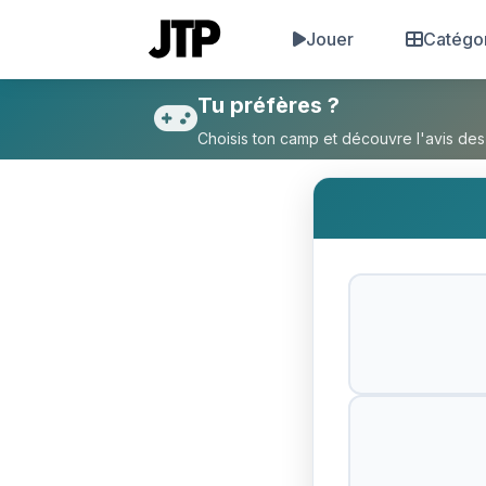
Jouer
Catégo
Tu préfères Manger toute ta 
Tu préfères ?
Choisis ton camp et découvre l'avis des