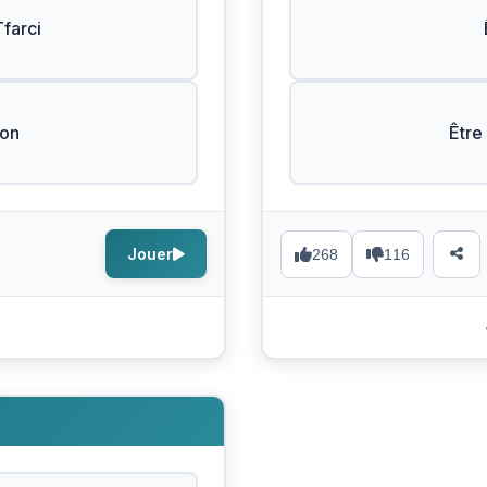
farci
Bon
Être
Jouer
268
116
s