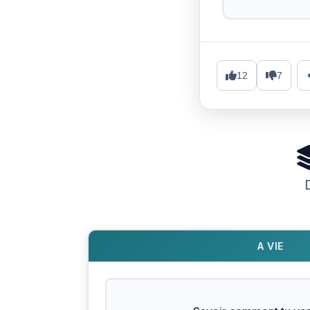
12
7
A VIE