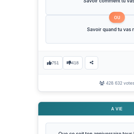
Savoir comment tu vas
OU
Savoir quand tu vas 
751
418
428 632 vote
A VIE
Que ce soit ton anniversaire tous 