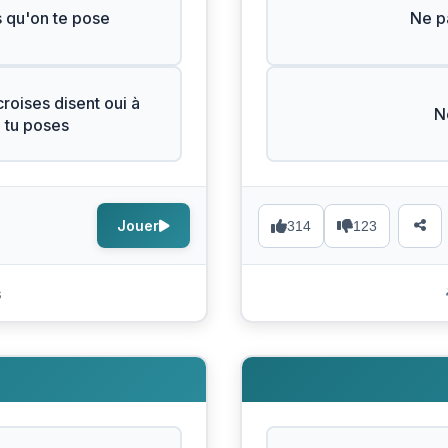
s qu'on te pose
Ne pa
roises disent oui à
N
e tu poses
Jouer
314
123
s