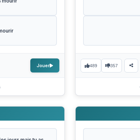
 mourir
mourir
Jouer
489
357
s
les jours mais tu as