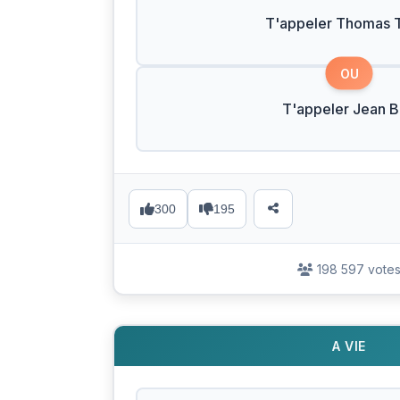
T'appeler Thomas T
OU
T'appeler Jean 
300
195
198 597 vote
A VIE