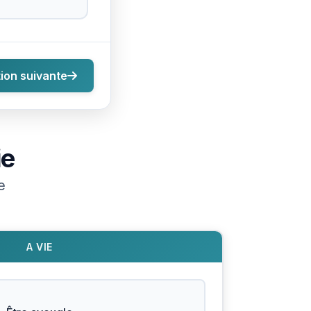
ion suivante
ie
e
A VIE