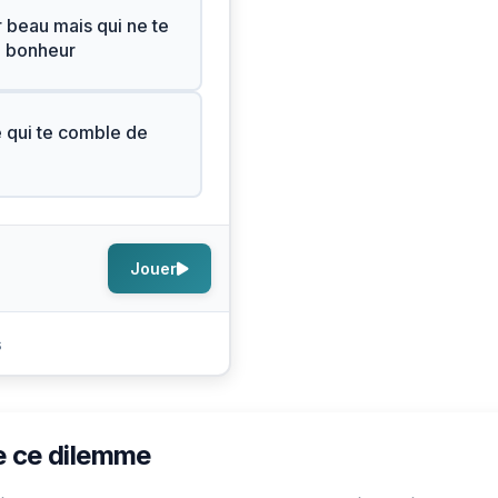
r beau mais qui ne te
e bonheur
e qui te comble de
Jouer
s
e ce dilemme