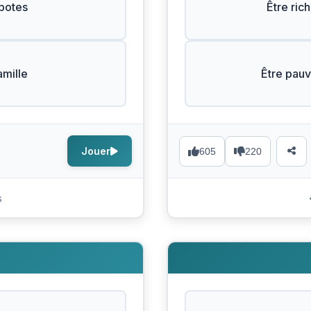
 potes
Être ric
amille
Être pauv
Jouer
605
220
s