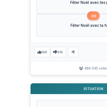
Fêter Noël avec tes
OU
Fêter Noël avec ta f
668
336
486 045 vote
SITUATION