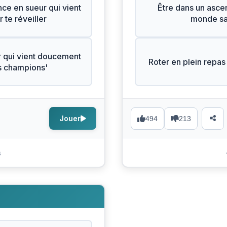
ce en sueur qui vient
Être dans un ascen
 te réveiller
monde sai
 qui vient doucement
Roter en plein repas 
es champions'
Jouer
494
213
s