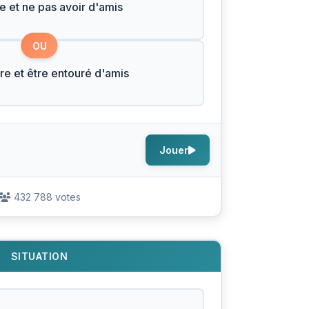
he et ne pas avoir d'amis
OU
re et être entouré d'amis
Jouer
432 788 votes
SITUATION