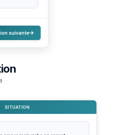
ion suivante
tion
e
SITUATION