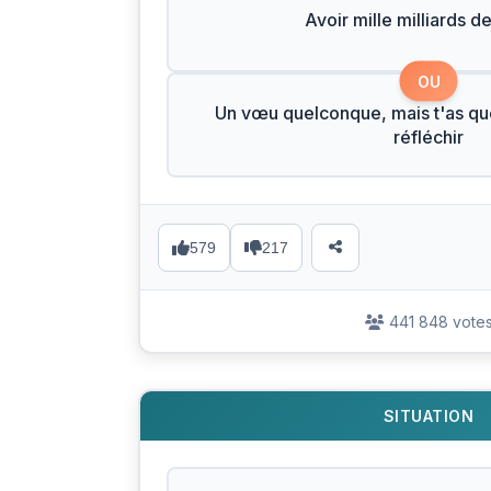
Avoir mille milliards de
OU
Un vœu quelconque, mais t'as q
réfléchir
579
217
441 848 vote
SITUATION