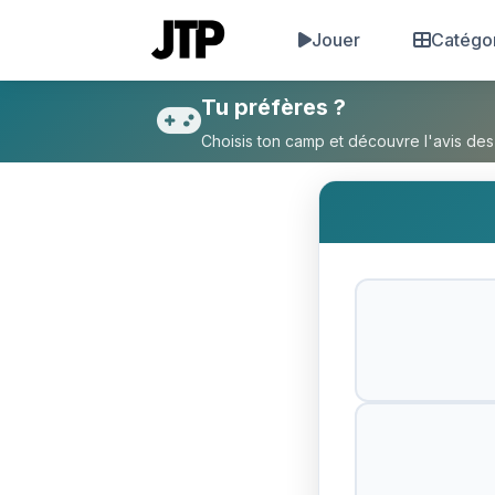
Jouer
Catégo
Tu préfères Mourir et te réi
Tu préfères ?
Choisis ton camp et découvre l'avis des