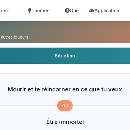
ries
Thèmes
Quiz
Application
ncarner en ce que tu veux ou Être immortel ?
 autres joueurs
Situation
Mourir et te réincarner en ce que tu veux
OU
Être immortel