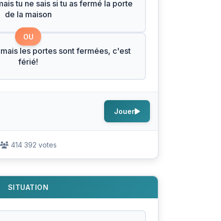
is tu ne sais si tu as fermé la porte
de la maison
OU
 mais les portes sont fermées, c'est
férié!
Jouer
414 392 votes
SITUATION