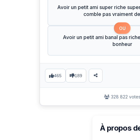
Avoir un petit ami super riche supe
comble pas vraiment d
OU
Avoir un petit ami banal pas rich
bonheur
465
189
328 822 vote
À propos d