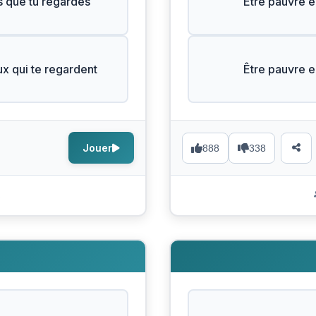
s que tu regardes
Être pauvre e
ux qui te regardent
Être pauvre e
Jouer
888
338
s