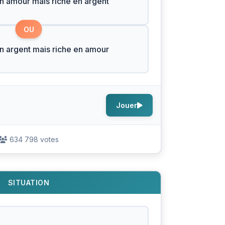
n amour mais riche en argent
OU
n argent mais riche en amour
Jouer
634 798 votes
SITUATION