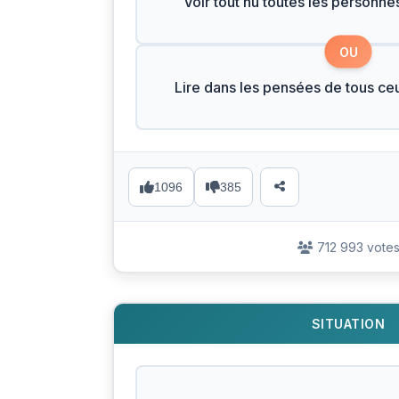
Voir tout nu toutes les personne
OU
Lire dans les pensées de tous ce
1096
385
712 993 vote
SITUATION