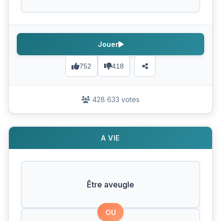
Jouer
752
418
428 633 votes
A VIE
Être aveugle
OU