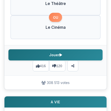
Le Théâtre
OU
Le Cinéma
Jouer
416
120
308 513 votes
A VIE