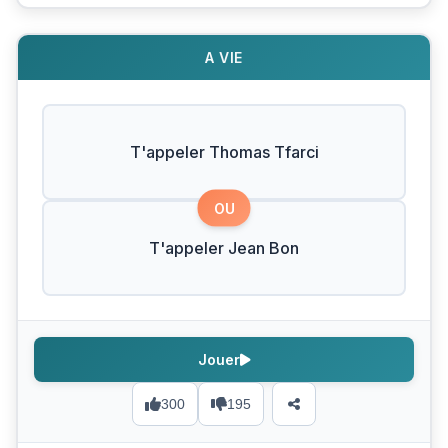
A VIE
T'appeler Thomas Tfarci
OU
T'appeler Jean Bon
Jouer
300
195