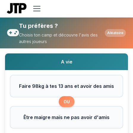
Tu préfères Faire 98kg à tes 13 ans et av
Tu préfères ?
Aléatoire
Choisis ton camp et découvre l'avis des
autres joueurs
A vie
Faire 98kg à tes 13 ans et avoir des amis
OU
Être maigre mais ne pas avoir d'amis