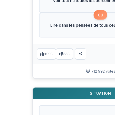
Voir tout nu toutes les personne
OU
Lire dans les pensées de tous ce
1096
385
712 992 vote
SITUATION