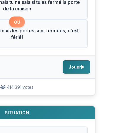
is tu ne sais si tu as fermé la porte
de la maison
OU
 mais les portes sont fermées, c'est
férié!
Jouer
414 391 votes
SITUATION