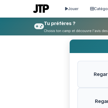
Jouer
Catégo
Tu préfères Regarder une tor
Tu préfères ?
Choisis ton camp et découvre l'avis des
Regard
Regar