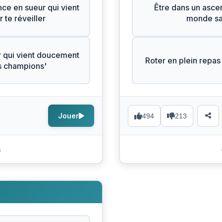
ce en sueur qui vient
Être dans un ascen
 te réveiller
monde sai
 qui vient doucement
Roter en plein repas 
es champions'
Jouer
494
213
s