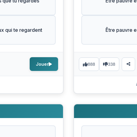
s que tu regardes
Être pauvre e
ux qui te regardent
Être pauvre e
Jouer
888
338
s