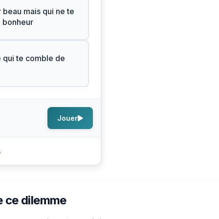
r beau mais qui ne te
e bonheur
e qui te comble de
Jouer
s
e ce dilemme