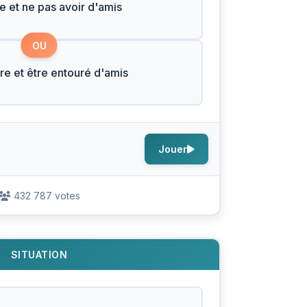
he et ne pas avoir d'amis
OU
re et être entouré d'amis
Jouer
432 787 votes
SITUATION