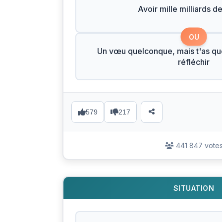
Avoir mille milliards de
OU
Un vœu quelconque, mais t'as q
réfléchir
579
217
441 847 vote
SITUATION