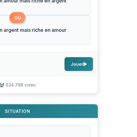
n amour mais riche en argent
OU
n argent mais riche en amour
Jouer
634 798 votes
SITUATION