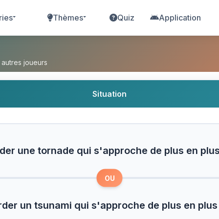
ries
Thèmes
Quiz
Application
nade qui s'approche de plus en plus de toi ou R
 autres joueurs
Situation
er une tornade qui s'approche de plus en plus
OU
der un tsunami qui s'approche de plus en plus 