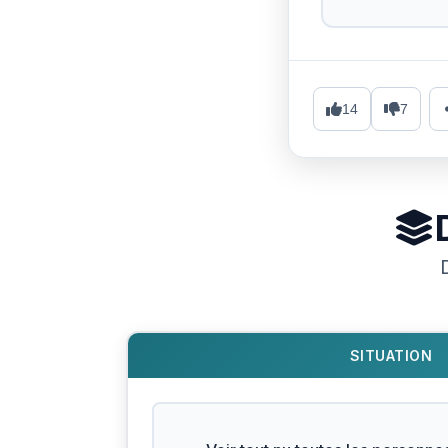
14
7
SITUATION