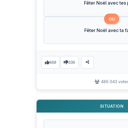
Fêter Noël avec tes
OU
Fêter Noël avec ta f
668
336
486 043 vote
SITUATION