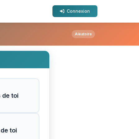
Connexion
egarder un tsunami qui s'approche de plus en plu
Aléatoire
 de toi
de toi