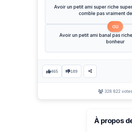
Avoir un petit ami super riche supe
comble pas vraiment d
OU
Avoir un petit ami banal pas rich
bonheur
465
189
328 822 vote
À propos d