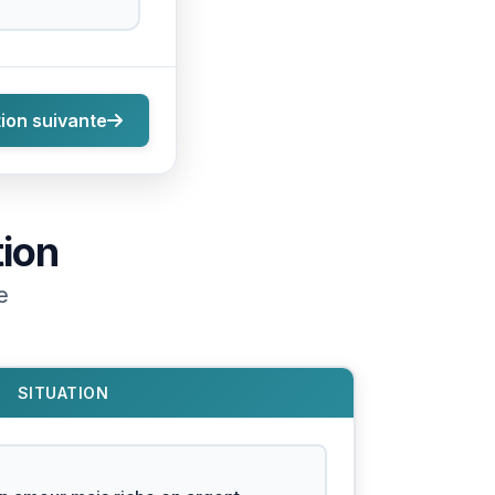
ion suivante
tion
e
SITUATION