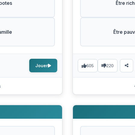
 potes
Être ric
amille
Être pauv
Jouer
605
220
s