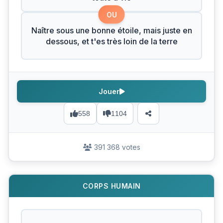
OU
Naître sous une bonne étoile, mais juste en
dessous, et t'es très loin de la terre
Jouer
558
1104
391 368 votes
CORPS HUMAIN