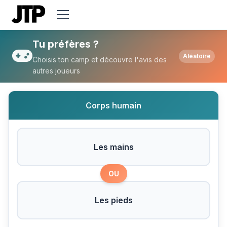
Tu préfères Les mains ou Les pieds ?
Tu préfères ?
Aléatoire
Choisis ton camp et découvre l'avis des
autres joueurs
Corps humain
Les mains
OU
Les pieds