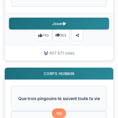
Jouer
743
353
607 671 votes
CORPS HUMAIN
Que trois pingouins te suivent toute ta vie
OU