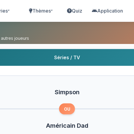
ries
Thèmes
Quiz
Application
ricain Dad ?
 autres joueurs
Séries / TV
Simpson
OU
Américain Dad