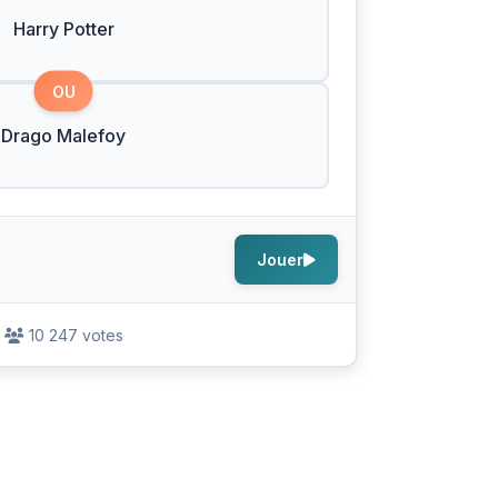
Harry Potter
OU
Drago Malefoy
Jouer
10 247 votes