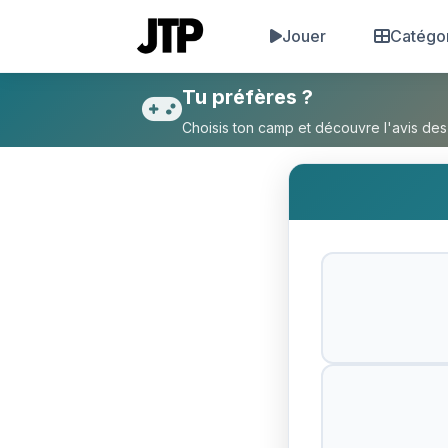
Jouer
Catégo
Tu préfères Simpson ou Amé
Tu préfères ?
Choisis ton camp et découvre l'avis des