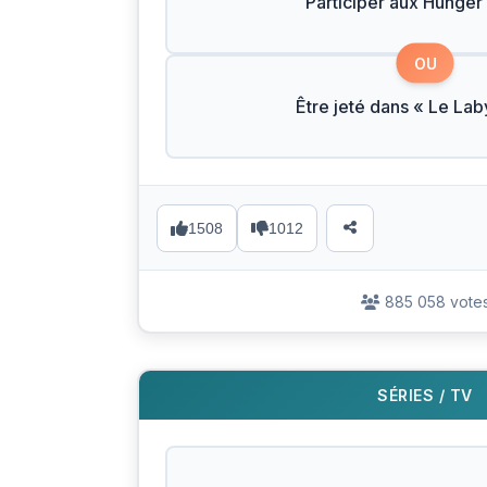
Participer aux Hunge
OU
Être jeté dans « Le Lab
1508
1012
885 058 vote
SÉRIES / TV