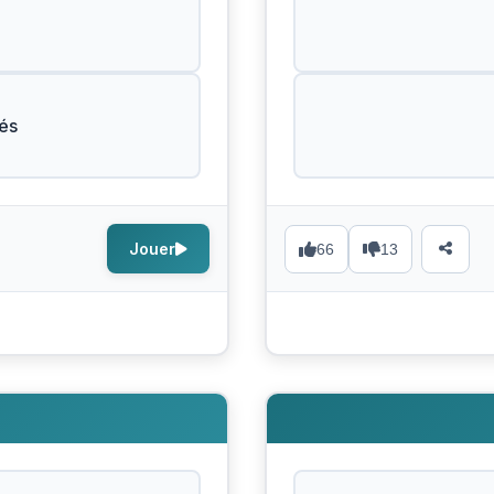
és
Jouer
66
13