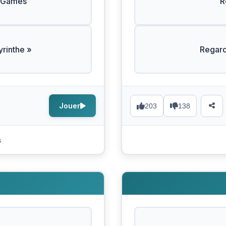
r Games
R
yrinthe »
Regar
Jouer
203
138
s