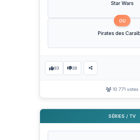
Star Wars
OU
Pirates des Caraï
93
38
10 771 votes
SÉRIES / TV