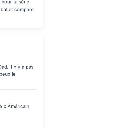
pour ta série
débat et compare
ad. Il n'y a pas
 peux le
é « Américain