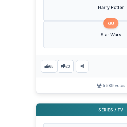
Harry Potter
OU
Star Wars
65
20
5 589 votes
SÉRIES / TV