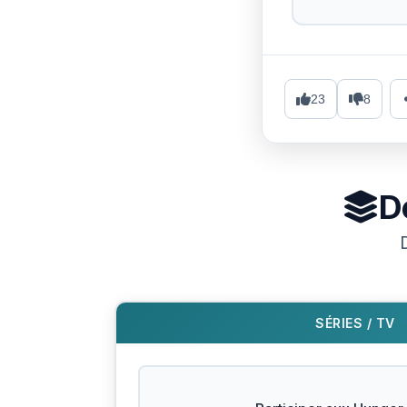
23
8
D
SÉRIES / TV