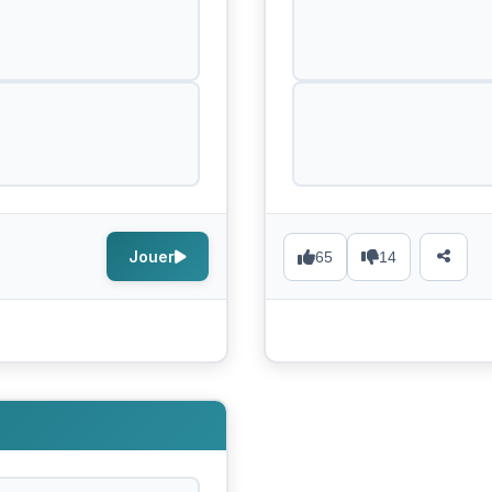
Jouer
65
14