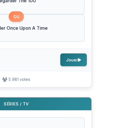
egarder The 100
OU
der Once Upon A Time
Jouer
5 981 votes
SÉRIES / TV