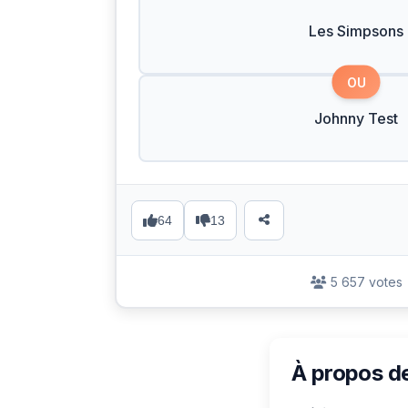
Les Simpsons
OU
Johnny Test
64
13
5 657 votes
À propos d