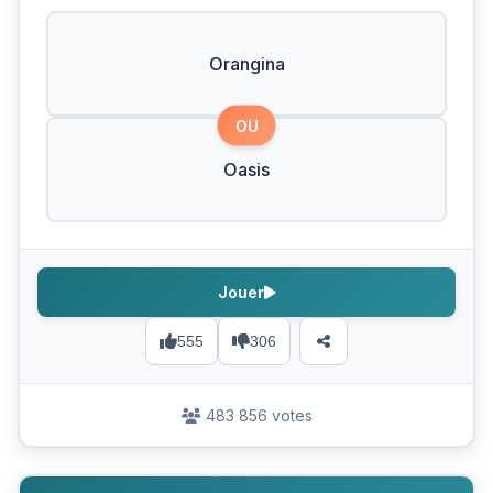
Orangina
OU
Oasis
Jouer
555
306
483 856 votes