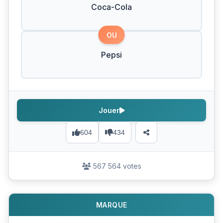
Coca-Cola
OU
Pepsi
Jouer
604
434
567 564 votes
MARQUE