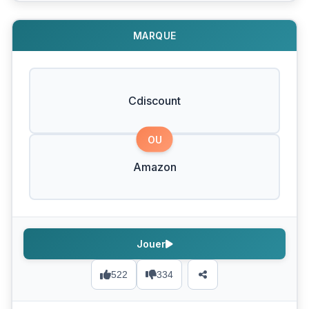
MARQUE
Cdiscount
OU
Amazon
Jouer
522
334