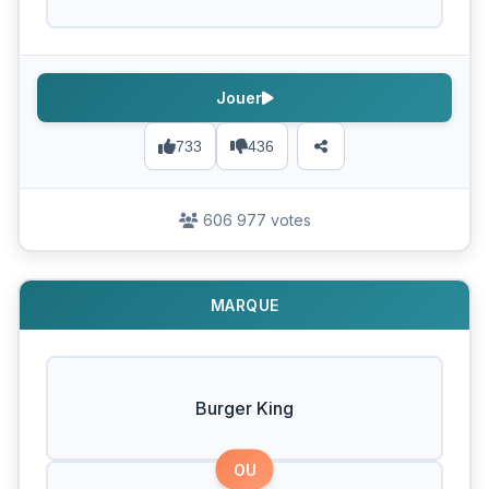
Jouer
733
436
606 977 votes
MARQUE
Burger King
OU