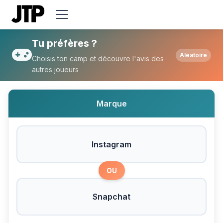
Tu préfères Instagram ou Snapchat ?
Tu préfères ?
Aléatoire
Choisis ton camp et découvre l'avis des
autres joueurs
Marque
Instagram
OU
Snapchat