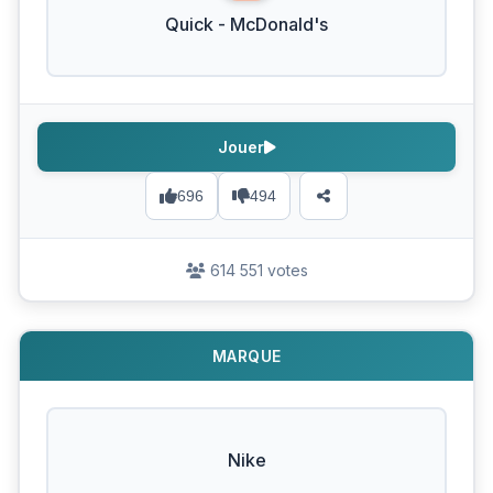
Quick - McDonald's
Jouer
696
494
614 551 votes
MARQUE
Nike