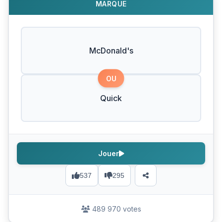
MARQUE
McDonald's
OU
Quick
Jouer
537
295
489 970 votes