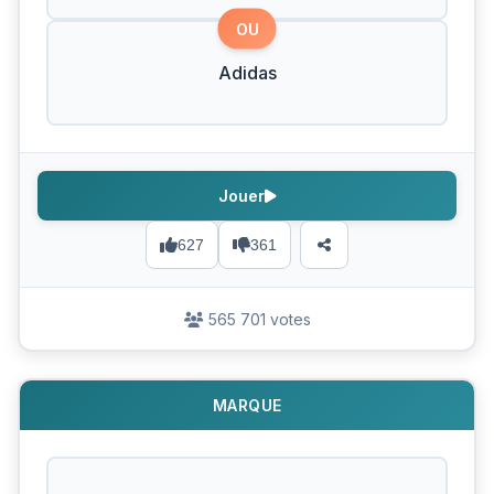
OU
Adidas
Jouer
627
361
565 701 votes
MARQUE