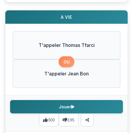
A VIE
T'appeler Thomas Tfarci
OU
T'appeler Jean Bon
Jouer
300
195