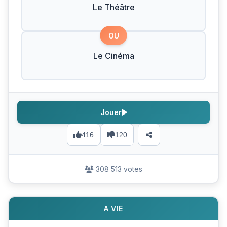
Le Théâtre
OU
Le Cinéma
Jouer
416
120
308 513 votes
A VIE