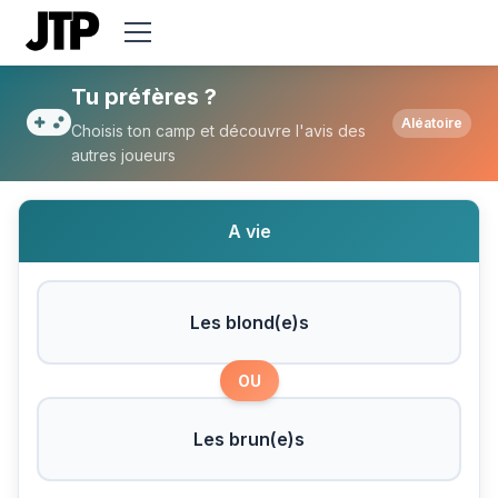
Tu préfères Les blond(e)s ou Les brun(e)
Tu préfères ?
Aléatoire
Choisis ton camp et découvre l'avis des
autres joueurs
A vie
Les blond(e)s
OU
Les brun(e)s