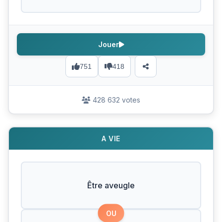
Jouer
751
418
428 632 votes
A VIE
Être aveugle
OU