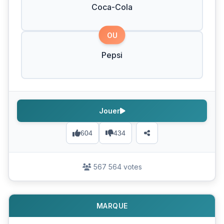
Coca-Cola
OU
Pepsi
Jouer
604
434
567 564 votes
MARQUE