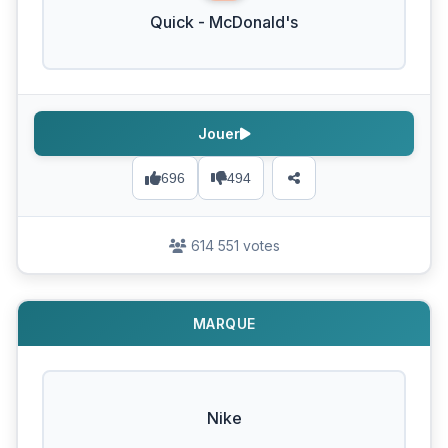
Quick - McDonald's
Jouer
696
494
614 551 votes
MARQUE
Nike