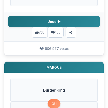
Jouer
733
436
606 977 votes
MARQUE
Burger King
OU