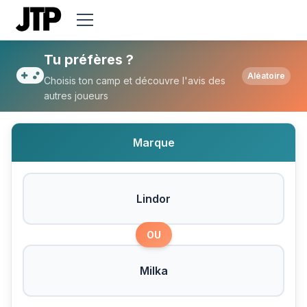
Tu préfères Lindor ou Milka ?
Tu préfères ?
Aléatoire
Choisis ton camp et découvre l'avis des
autres joueurs
Marque
Lindor
OU
Milka