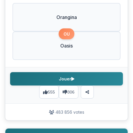
Orangina
OU
Oasis
Jouer
555
306
483 856 votes