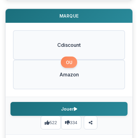
MARQUE
Cdiscount
OU
Amazon
Jouer
522
334