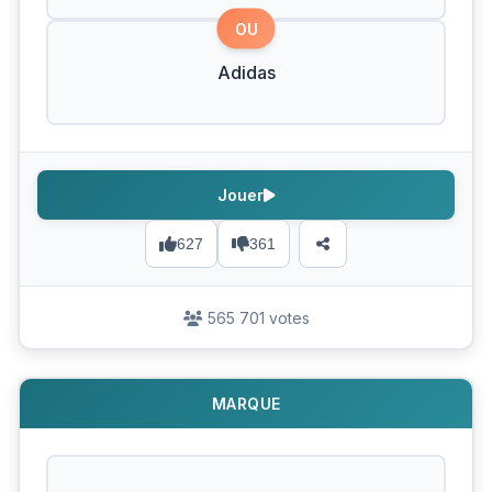
OU
Adidas
Jouer
627
361
565 701 votes
MARQUE