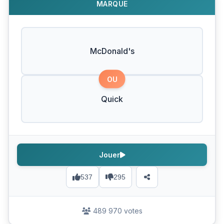
MARQUE
McDonald's
OU
Quick
Jouer
537
295
489 970 votes