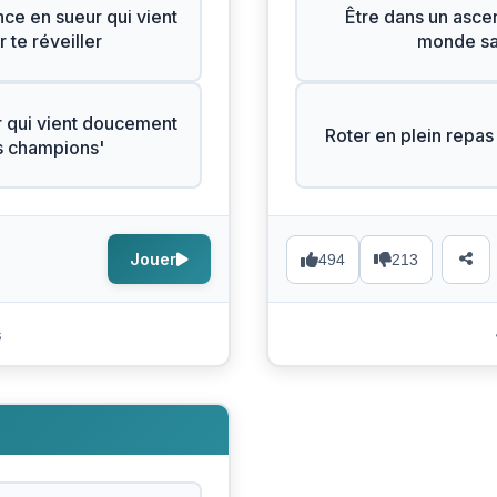
ce en sueur qui vient
Être dans un ascen
 te réveiller
monde sai
 qui vient doucement
Roter en plein repas 
es champions'
Jouer
494
213
s