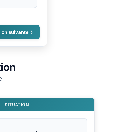
ion suivante
tion
e
SITUATION