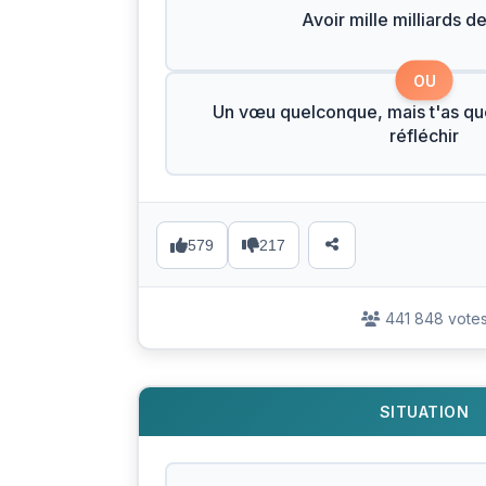
Avoir mille milliards de
OU
Un vœu quelconque, mais t'as q
réfléchir
579
217
441 848 vote
SITUATION