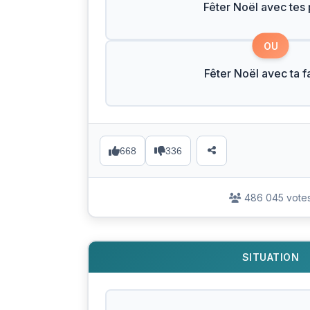
Fêter Noël avec tes
OU
Fêter Noël avec ta f
668
336
486 045 vote
SITUATION