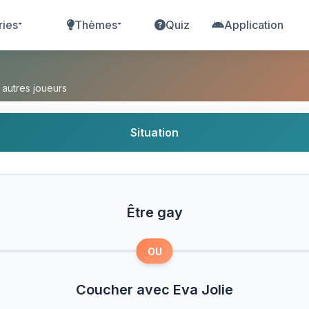
ries
Thèmes
Quiz
Application
cher avec Eva Jolie ?
 autres joueurs
Situation
Être gay
OU
Coucher avec Eva Jolie