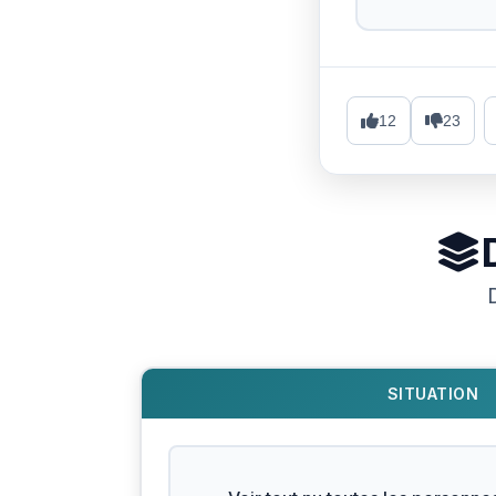
12
23
SITUATION