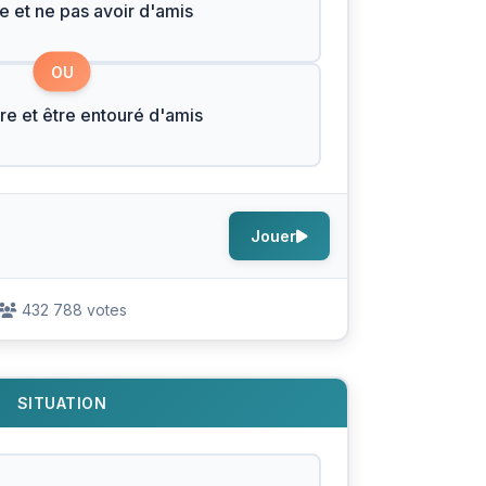
he et ne pas avoir d'amis
OU
re et être entouré d'amis
Jouer
432 788 votes
SITUATION