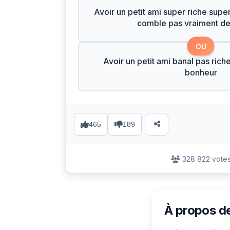
Avoir un petit ami super riche supe
comble pas vraiment d
OU
Avoir un petit ami banal pas rich
bonheur
465
189
328 822 vote
À propos d