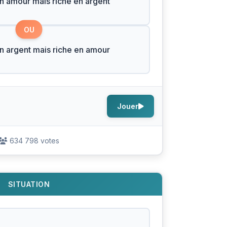
n amour mais riche en argent
OU
n argent mais riche en amour
Jouer
634 798 votes
SITUATION