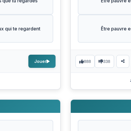
s que tu regardes
Être pauvre e
ux qui te regardent
Être pauvre e
Jouer
888
338
s