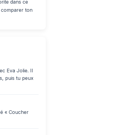
rite dans ce
ns comparer ton
c Eva Jolie. Il
s, puis tu peux
éré « Coucher