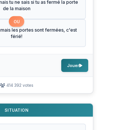
is tu ne sais si tu as fermé la porte
de la maison
OU
 mais les portes sont fermées, c'est
férié!
Jouer
414 392 votes
SITUATION