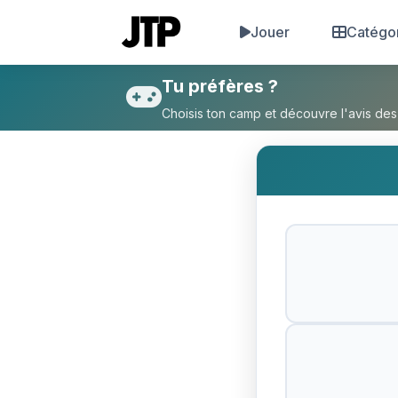
Jouer
Catégo
Tu préfères Être gay ou Cou
Tu préfères ?
Choisis ton camp et découvre l'avis des