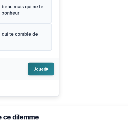
r beau mais qui ne te
e bonheur
e qui te comble de
Jouer
s
e ce dilemme