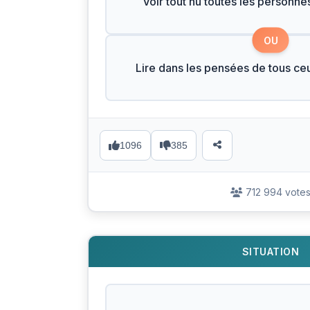
Voir tout nu toutes les personne
OU
Lire dans les pensées de tous ce
1096
385
712 994 vote
SITUATION