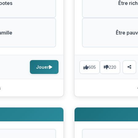
 potes
Être ric
amille
Être pauv
Jouer
605
220
s