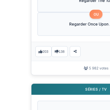
Regarder The 1
OU
Regarder Once Upon 
203
138
5 982 votes
SÉRIES / TV