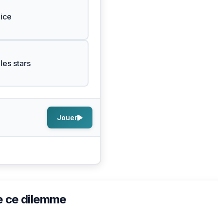
ice
es stars
Jouer
e ce dilemme