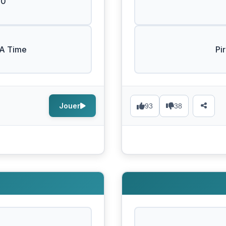
00
A Time
Pi
Jouer
93
38