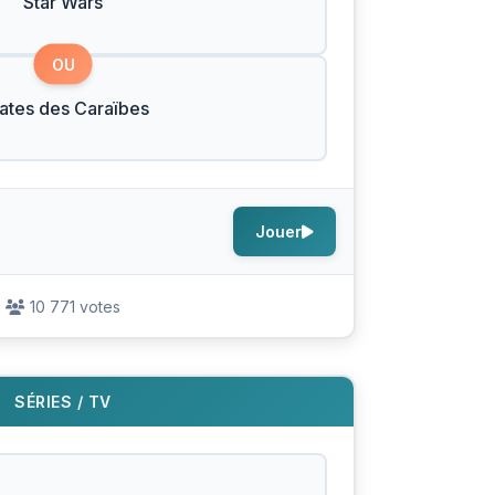
Star Wars
OU
rates des Caraïbes
Jouer
10 771 votes
SÉRIES / TV