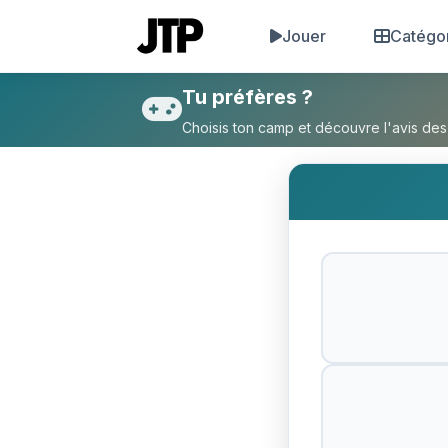
Jouer
Catégo
Tu préfères Participer aux H
Tu préfères ?
Choisis ton camp et découvre l'avis des