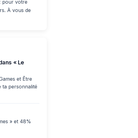
z pour votre
rs. À vous de
 dans « Le
 Games et Être
e ta personnalité
ames » et 48%