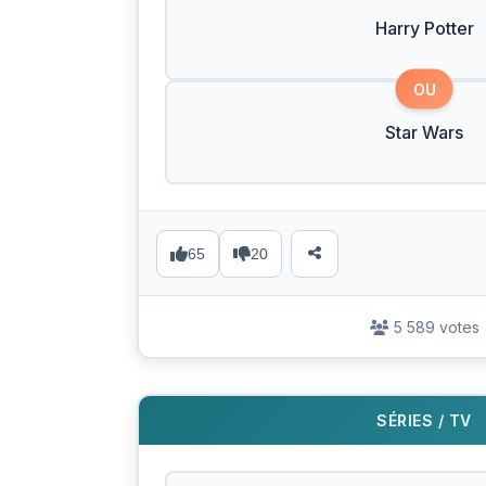
Harry Potter
OU
Star Wars
65
20
5 589 votes
SÉRIES / TV