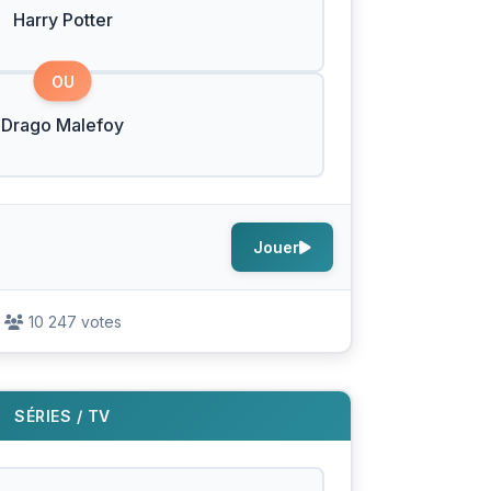
Harry Potter
OU
Drago Malefoy
Jouer
10 247 votes
SÉRIES / TV