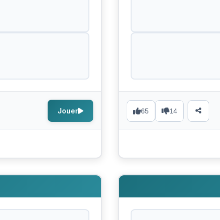
Jouer
65
14