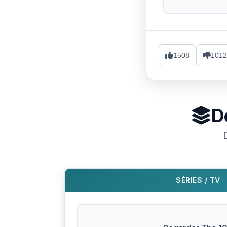
1508
1012
D
SÉRIES / TV