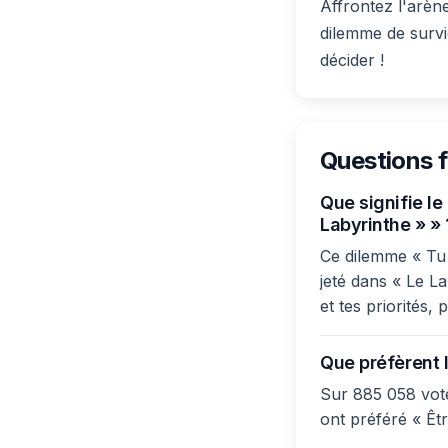
Affrontez l'arè
dilemme de survi
décider !
Questions 
Que signifie l
Labyrinthe » » 
Ce dilemme « Tu 
jeté dans « Le La
et tes priorités,
Que préfèrent l
Sur 885 058 vot
ont préféré « Êtr