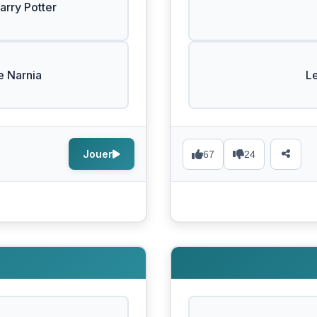
arry Potter
e Narnia
L
Jouer
67
24