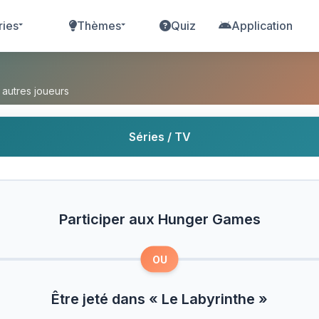
ries
Thèmes
Quiz
Application
unger Games ou Être jeté dans « Le Labyrinthe »
 autres joueurs
Séries / TV
Participer aux Hunger Games
OU
Être jeté dans « Le Labyrinthe »