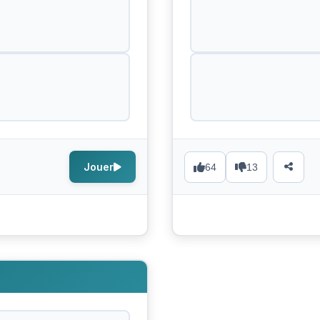
Jouer
64
13