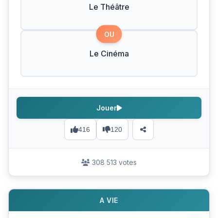
Le Théâtre
OU
Le Cinéma
Jouer
416
120
308 513 votes
A VIE