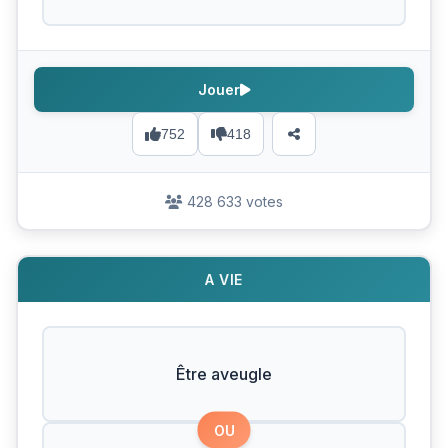
Jouer
752
418
428 633 votes
A VIE
Être aveugle
OU