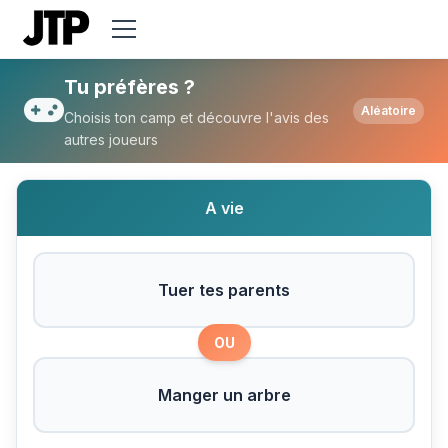
Tu préfères Tuer tes parents ou Manger u
Tu préfères ?
Aléatoire
Choisis ton camp et découvre l'avis des
autres joueurs
A vie
Tuer tes parents
OU
Manger un arbre