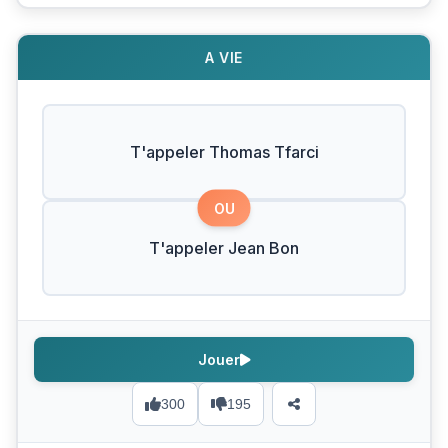
A VIE
T'appeler Thomas Tfarci
OU
T'appeler Jean Bon
Jouer
300
195