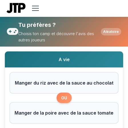
Tu préfères Manger du riz avec de la sau
Tu préfères ?
Aléatoire
Choisis ton camp et découvre l'avis des
autres joueurs
A vie
Manger du riz avec de la sauce au chocolat
OU
Manger de la poire avec de la sauce tomate