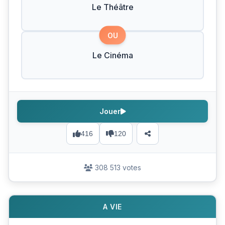
Le Théâtre
OU
Le Cinéma
Jouer
416
120
308 513 votes
A VIE