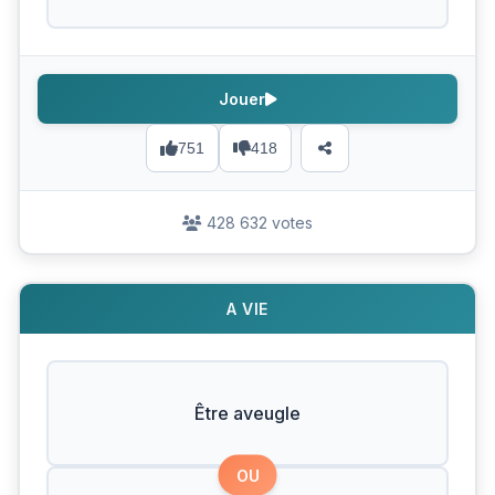
Jouer
751
418
428 632 votes
A VIE
Être aveugle
OU