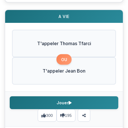
A VIE
T'appeler Thomas Tfarci
OU
T'appeler Jean Bon
Jouer
300
195