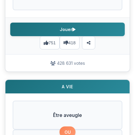
Jouer
751
418
428 631 votes
A VIE
Être aveugle
OU