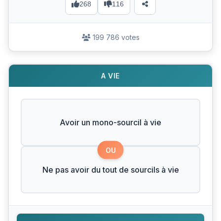
268
116
199 786 votes
A VIE
Avoir un mono-sourcil à vie
OU
Ne pas avoir du tout de sourcils à vie