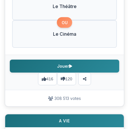
Le Théâtre
OU
Le Cinéma
Jouer
416
120
308 513 votes
A VIE