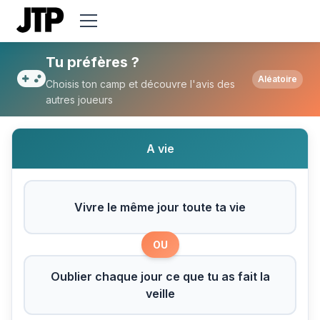
Tu préfères Vivre le même jour toute ta vie
Tu préfères ?
Aléatoire
Choisis ton camp et découvre l'avis des
autres joueurs
A vie
Vivre le même jour toute ta vie
OU
Oublier chaque jour ce que tu as fait la
veille