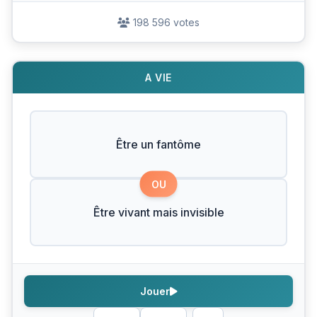
198 596 votes
A VIE
Être un fantôme
OU
Être vivant mais invisible
Jouer