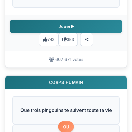
Jouer
743
353
607 671 votes
CORPS HUMAIN
Que trois pingouins te suivent toute ta vie
OU