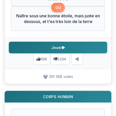
OU
Naître sous une bonne étoile, mais juste en
dessous, et t'es très loin de la terre
Jouer
558
1104
391 368 votes
CORPS HUMAIN