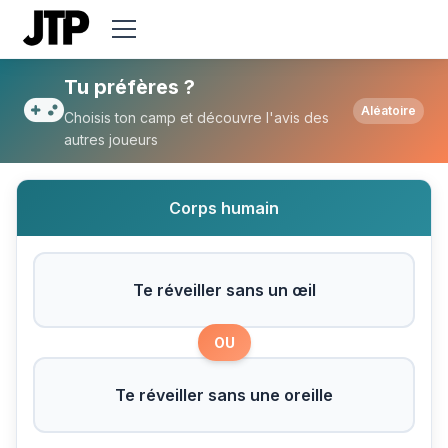
Tu préfères Te réveiller sans un œil ou Te 
Tu préfères ?
Aléatoire
Choisis ton camp et découvre l'avis des
autres joueurs
Corps humain
Te réveiller sans un œil
OU
Te réveiller sans une oreille