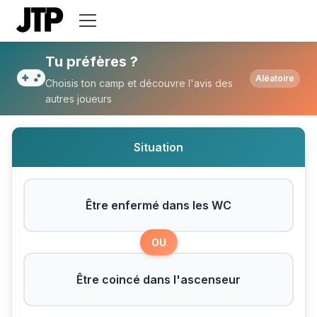
Tu préfères Être enfermé dans les WC ou 
Tu préfères ?
Aléatoire
Choisis ton camp et découvre l'avis des
autres joueurs
Situation
Être enfermé dans les WC
OU
Être coincé dans l'ascenseur