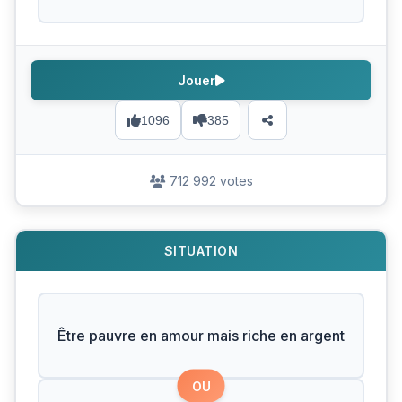
Jouer
1096
385
712 992 votes
SITUATION
Être pauvre en amour mais riche en argent
OU