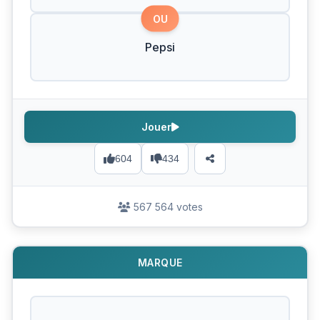
OU
Pepsi
Jouer
604
434
567 564 votes
MARQUE