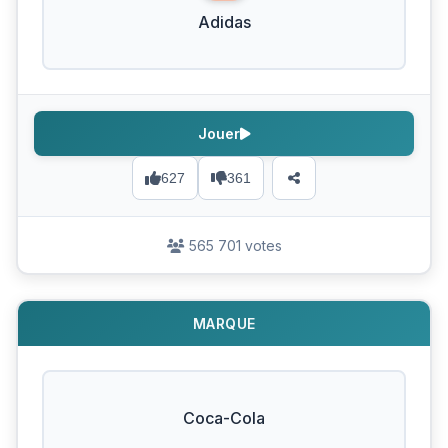
Adidas
Jouer
627
361
565 701 votes
MARQUE
Coca-Cola