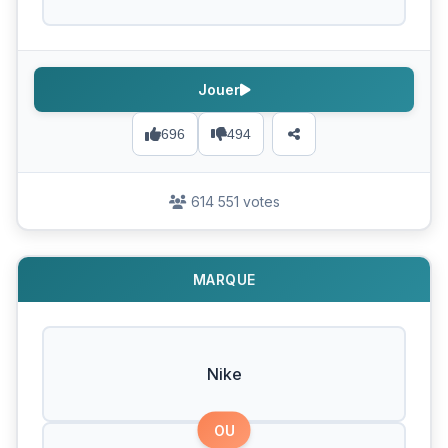
Jouer
696
494
614 551 votes
MARQUE
Nike
OU