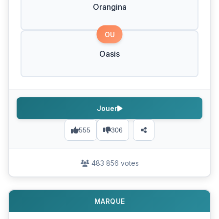
Orangina
OU
Oasis
Jouer
555
306
483 856 votes
MARQUE