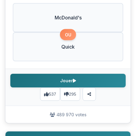
McDonald's
OU
Quick
Jouer
537
295
489 970 votes