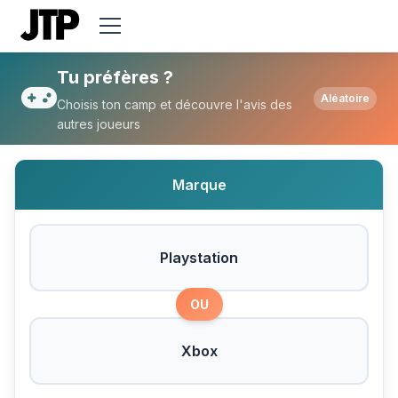
Tu préfères Playstation ou Xbox ?
Tu préfères ?
Aléatoire
Choisis ton camp et découvre l'avis des
autres joueurs
Marque
Playstation
OU
Xbox