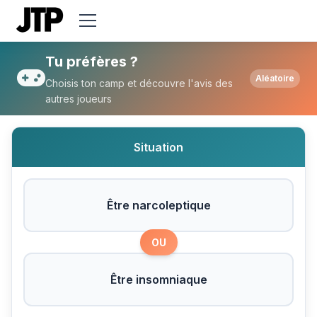
Tu préfères Être narcoleptique ou Être i
Tu préfères ?
Aléatoire
Choisis ton camp et découvre l'avis des
autres joueurs
Situation
Être narcoleptique
OU
Être insomniaque