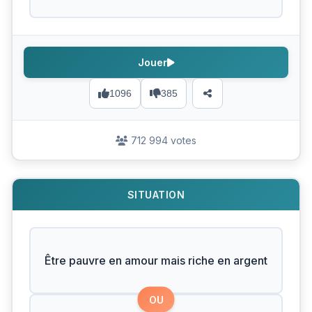
Jouer
1096
385
712 994 votes
SITUATION
Être pauvre en amour mais riche en argent
OU