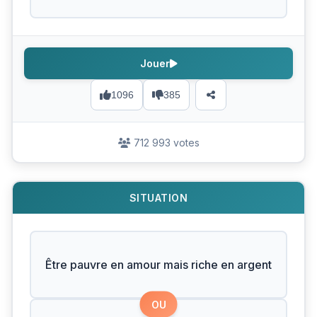
Jouer
1096
385
712 993 votes
SITUATION
Être pauvre en amour mais riche en argent
OU