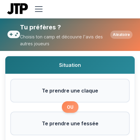
Tu préfères Te prendre une claque ou Te
Tu préfères ?
Aléatoire
Choisis ton camp et découvre l'avis des
autres joueurs
Situation
Te prendre une claque
OU
Te prendre une fessée