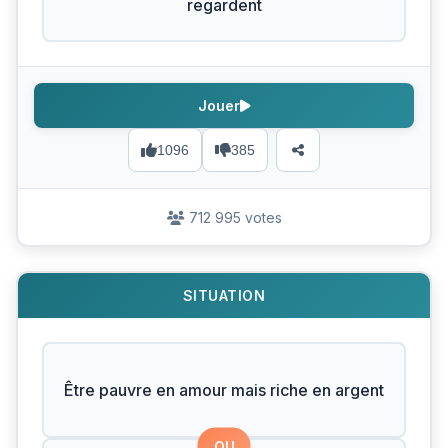
regardent
Jouer
1096
385
712 995 votes
SITUATION
Être pauvre en amour mais riche en argent
OU