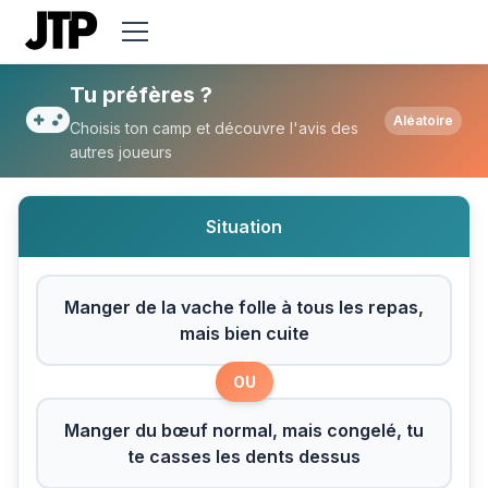
Tu préfères Manger de la vache folle à to
Tu préfères ?
Aléatoire
Choisis ton camp et découvre l'avis des
autres joueurs
Situation
Manger de la vache folle à tous les repas,
mais bien cuite
OU
Manger du bœuf normal, mais congelé, tu
te casses les dents dessus