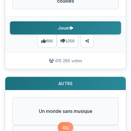
couilles
Jouer
886
1058
615 285 votes
AUTRE
Un monde sans musique
OU