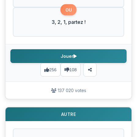
OU
3, 2, 1, partez !
Jouer
256
108
137 020 votes
AUTRE