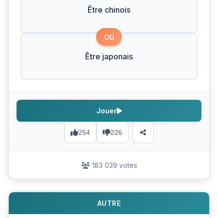
Être chinois
OU
Être japonais
Jouer
254
226
183 039 votes
AUTRE