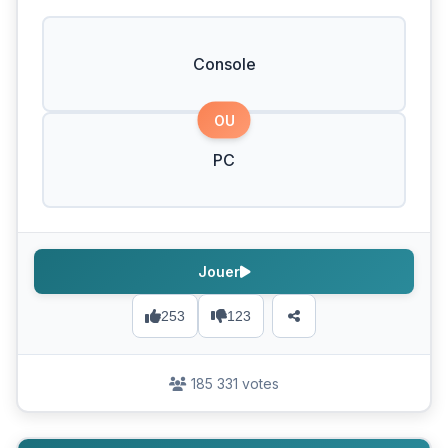
Console
OU
PC
Jouer
253
123
185 331 votes