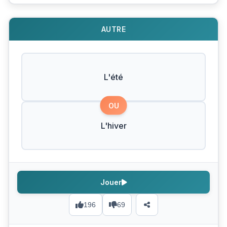
AUTRE
L'été
OU
L'hiver
Jouer
196
69