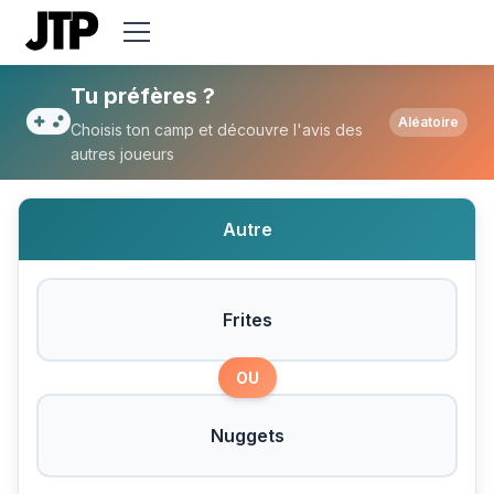
Tu préfères Frites ou Nuggets ?
Tu préfères ?
Aléatoire
Choisis ton camp et découvre l'avis des
autres joueurs
Autre
Frites
OU
Nuggets