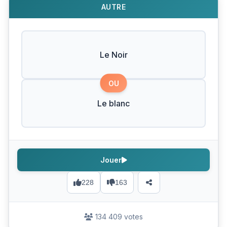
AUTRE
Le Noir
OU
Le blanc
Jouer
228
163
134 409 votes