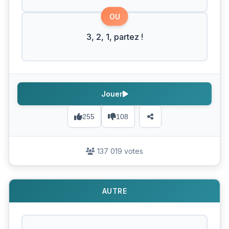
OU
3, 2, 1, partez !
Jouer
255
108
137 019 votes
AUTRE