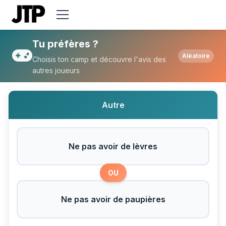
Tu préfères Ne pas avoir de lèvres ou Ne
Tu préfères ?
Aléatoire
Choisis ton camp et découvre l'avis des
autres joueurs
Autre
Ne pas avoir de lèvres
OU
Ne pas avoir de paupières