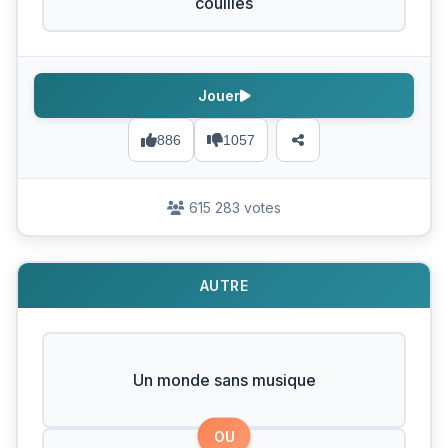
couilles
Jouer
886
1057
615 283 votes
AUTRE
Un monde sans musique
OU