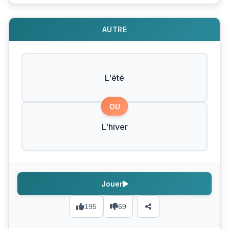
AUTRE
L'été
OU
L'hiver
Jouer
195
69