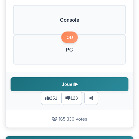
Console
OU
PC
Jouer
251
123
185 330 votes