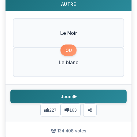
AUTRE
Le Noir
OU
Le blanc
Jouer
227
163
134 408 votes