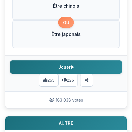
Être chinois
OU
Être japonais
Jouer
253
226
183 038 votes
AUTRE