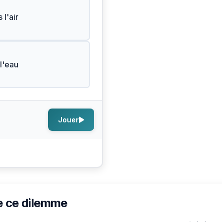
 l'air
l'eau
Jouer
e ce dilemme