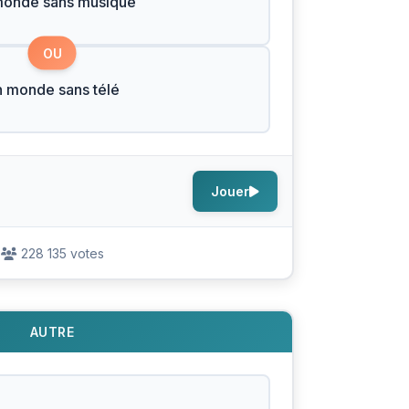
monde sans musique
OU
 monde sans télé
Jouer
228 135 votes
AUTRE