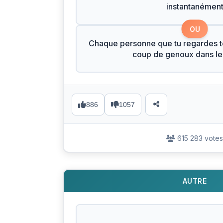
instantanémen
OU
Chaque personne que tu regardes t
coup de genoux dans les
886
1057
615 283 votes
AUTRE