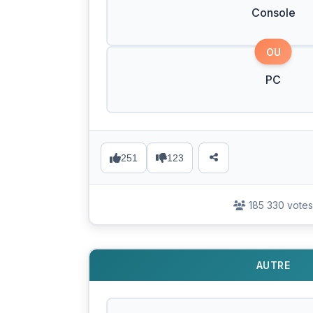
Console
OU
PC
251
123
185 330 votes
AUTRE