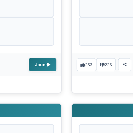
Jouer
253
226