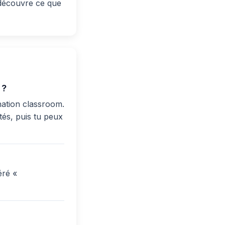
 découvre ce que
 ?
nation classroom.
tés, puis tu peux
éré «