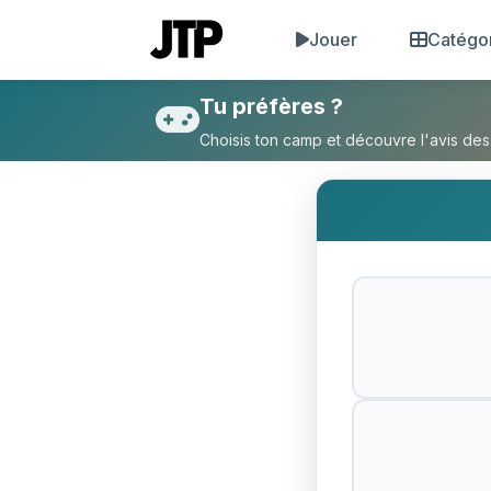
Jouer
Catégo
Tu préfères Dragon Ball ou 
Tu préfères ?
Choisis ton camp et découvre l'avis des