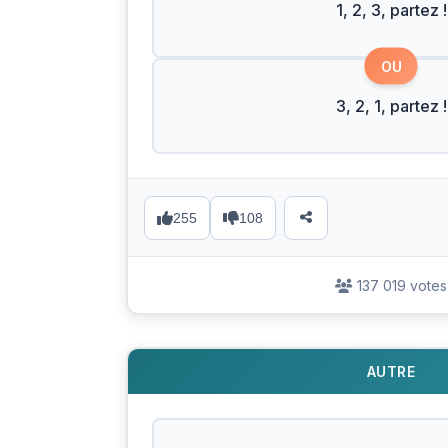
1, 2, 3, partez !
OU
3, 2, 1, partez !
255
108
137 019 votes
AUTRE