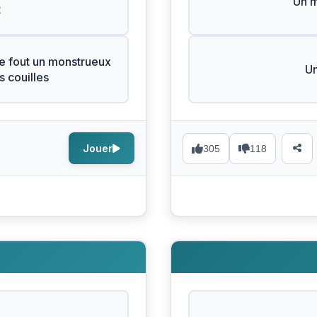
Un 
t
e fout un monstrueux
Un
 couilles
Jouer
305
118