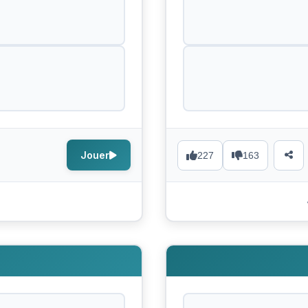
Jouer
227
163