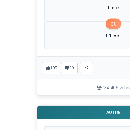
L'été
OU
L'hiver
195
69
134 406 vote
AUTRE