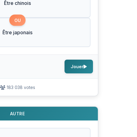
Être chinois
OU
Être japonais
Jouer
183 038 votes
AUTRE