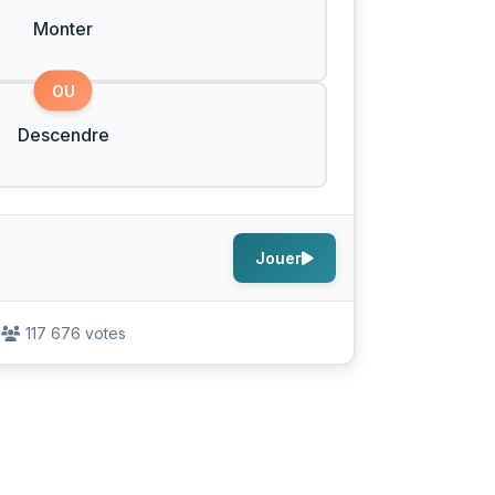
Monter
OU
Descendre
Jouer
117 676 votes