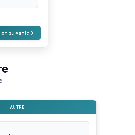
ion suivante
re
e
AUTRE