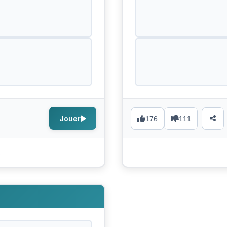
Jouer
176
111
s