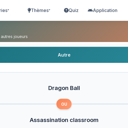
ries
Thèmes
Quiz
Application
Assassination classroom ?
 autres joueurs
Autre
Dragon Ball
OU
Assassination classroom