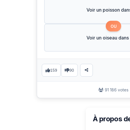
Voir un poisson dans
OU
Voir un oiseau dans 
159
90
91 186 votes
À propos d