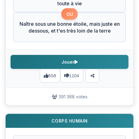
toute à vie
OU
Naître sous une bonne étoile, mais juste en
dessous, et t'es très loin de la terre
Jouer
558
1104
391 368 votes
CORPS HUMAIN