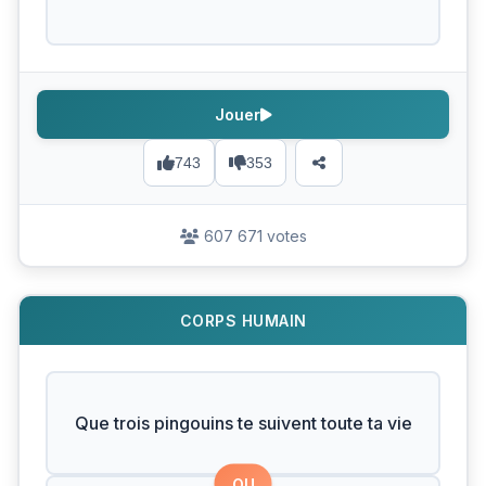
Jouer
743
353
607 671 votes
CORPS HUMAIN
Que trois pingouins te suivent toute ta vie
OU