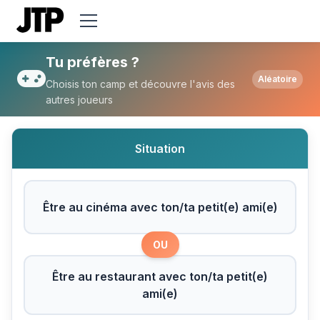
Tu préfères Être au cinéma avec ton/ta pet
Tu préfères ?
Aléatoire
Choisis ton camp et découvre l'avis des
autres joueurs
Situation
Être au cinéma avec ton/ta petit(e) ami(e)
OU
Être au restaurant avec ton/ta petit(e)
ami(e)