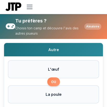
Tu préfères L'œuf ou La poule ?
Tu préfères ?
Aléatoire
Choisis ton camp et découvre l'avis des
autres joueurs
Autre
L'œuf
OU
La poule