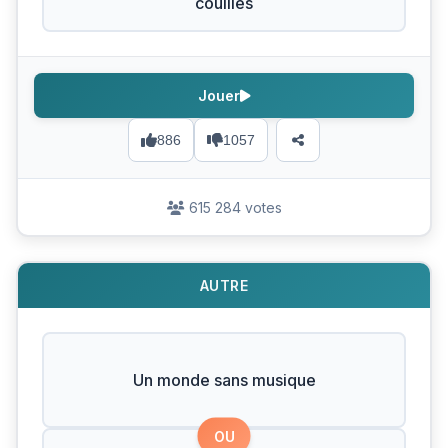
couilles
Jouer
886
1057
615 284 votes
AUTRE
Un monde sans musique
OU