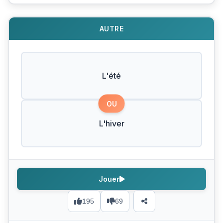
AUTRE
L'été
OU
L'hiver
Jouer
195
69