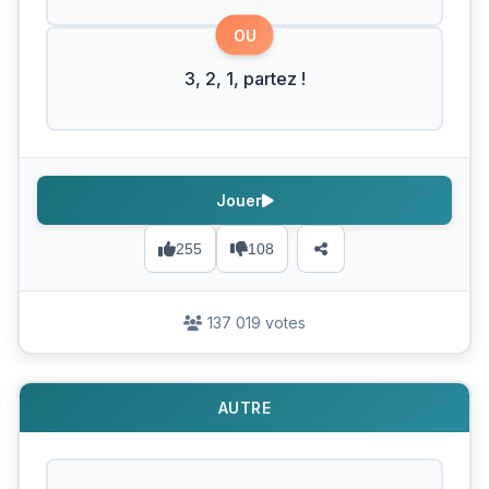
OU
3, 2, 1, partez !
Jouer
255
108
137 019 votes
AUTRE