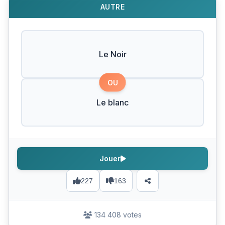
AUTRE
Le Noir
OU
Le blanc
Jouer
227
163
134 408 votes