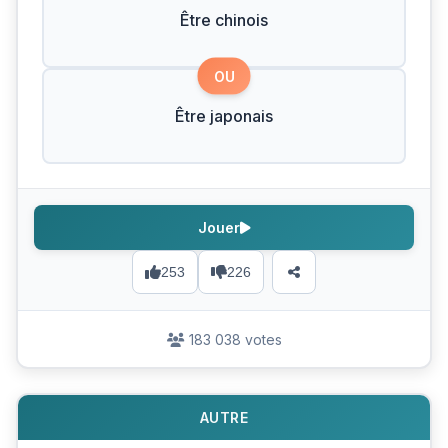
Être chinois
OU
Être japonais
Jouer
253
226
183 038 votes
AUTRE