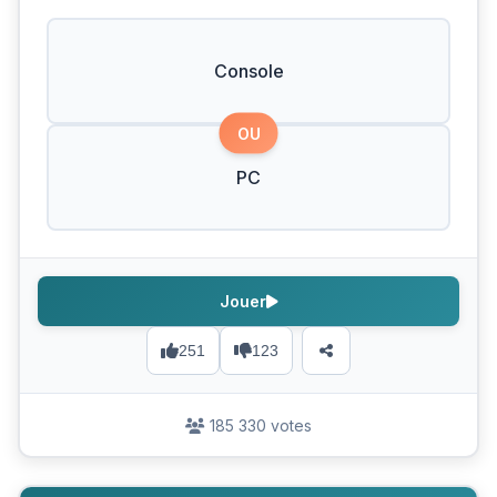
Console
OU
PC
Jouer
251
123
185 330 votes