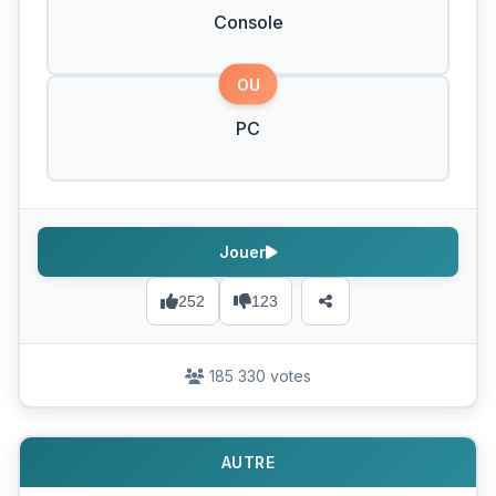
Console
OU
PC
Jouer
252
123
185 330 votes
AUTRE