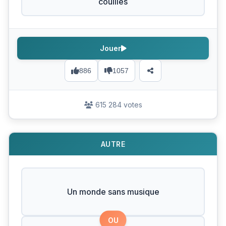
couilles
Jouer
886
1057
615 284 votes
AUTRE
Un monde sans musique
OU