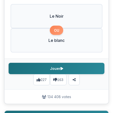
Le Noir
OU
Le blanc
Jouer
227
163
134 408 votes