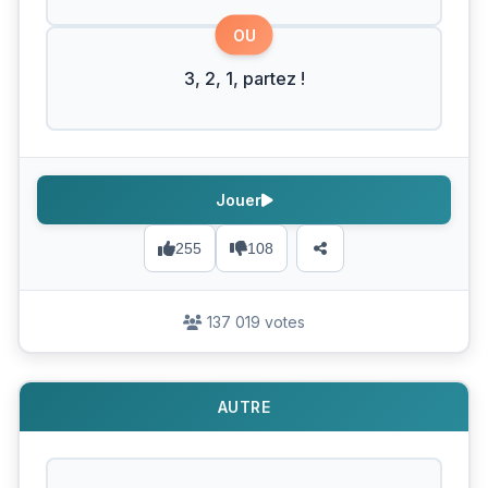
OU
3, 2, 1, partez !
Jouer
255
108
137 019 votes
AUTRE