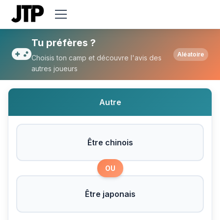
Tu préfères Être chinois ou Être japonais 
Tu préfères ?
Aléatoire
Choisis ton camp et découvre l'avis des
autres joueurs
Autre
Être chinois
OU
Être japonais