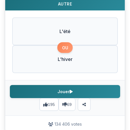
AUTRE
L'été
OU
L'hiver
Jouer
195
69
134 406 votes