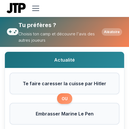
Tu préfères Te faire caresser la cuisse p
Tu préfères ?
Aléatoire
Choisis ton camp et découvre l'avis des
autres joueurs
Actualité
Te faire caresser la cuisse par Hitler
OU
Embrasser Marine Le Pen